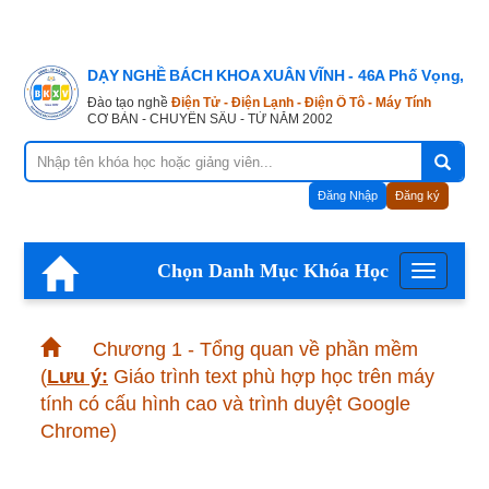
DẠY NGHỀ BÁCH KHOA XUÂN VĨNH - 46A Phố Vọng, Hà
Đào tạo nghề
Điện Tử - Điện Lạnh - Điện Ô Tô - Máy Tính
CƠ BẢN - CHUYÊN SÂU - TỪ NĂM 2002
Đăng Nhập
Đăng ký
Chọn Danh Mục Khóa Học
Menu
Chương 1 - Tổng quan về phần mềm
(
Lưu ý:
Giáo trình text phù hợp học trên máy
tính có cấu hình cao và trình duyệt Google
Chrome)