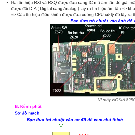
Hai tín hiệu RXI và RXQ được đưa sang IC mã âm tần để giải mã 
được đổi D-A ( Digital sang Analog ) lấy ra tín hiệu âm tần => khu
=> Các tín hiệu điều khiển được đưa xuống CPU xử lý để lấy ra t
Bạn đưa trỏ chuột vào ảnh để 
Vỉ máy NOKIA 825
B. Kênh phát
Sơ đồ mạch
Bạn đưa trỏ chuột vào sơ đồ để xem chú thích