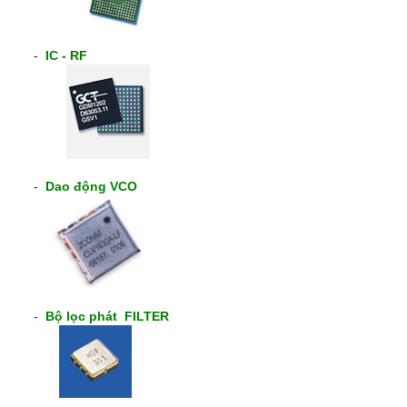
-
IC - RF
-
Dao động VCO
-
Bộ lọc phát FILTER