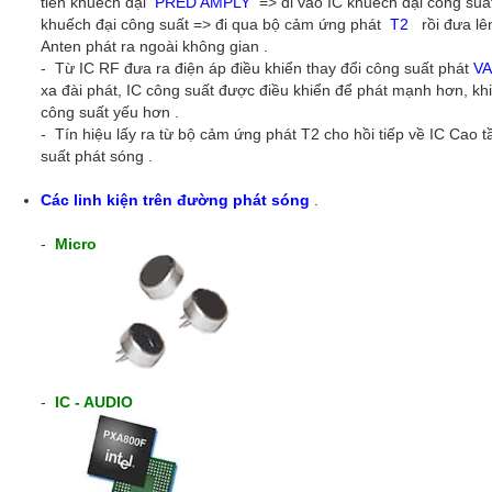
tiền khuếch đại
PRED AMPLY
=> đi vào IC khuếch đại công su
khuếch đại công suất => đi qua bộ cảm ứng phát
T2
rồi đưa lê
Anten phát ra ngoài không gian .
- Từ IC RF đưa ra điện áp điều khiển thay đổi công suất phát
V
xa đài phát, IC công suất được điều khiển để phát mạnh hơn, khi
công suất yếu hơn .
- Tín hiệu lấy ra từ bộ cảm ứng phát T2 cho hồi tiếp về IC Cao t
suất phát sóng .
Các linh kiện trên đường phát sóng
.
-
Micro
-
IC - AUDIO