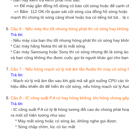
- Bạn hãy kiểm tra kênh phát như sau:
=> Để máy gần đồng hồ dòng có báo cột sóng hoặc để cạnh chi
=> Bấm 112 OK rồi quan sát cột sóng của đồng hồ sóng hoặc n
mạnh thì chứng tỏ sóng càng khoẻ hoặc loa có tiếng tút tút... là 
Câu 6 - Nếu máy thu tốt nhưng hỏng phát thì có sóng hay không
Trả lời:
- Nếu máy của bạn thu tốt nhưng hỏng phát thì có sóng hay khô
* Các máy hãng Nokia thì sẽ bị mất sóng
* Các máy Samsung hoặc Sony thì có sóng nhưng đó là sóng ảo, kh
và bạn cũng không thu được cuộc gọi từ ngưới khác gọi cho bạn
Câu 7 - Nếu hỏng mạch xử lý mã âm tần Audio thì máy có sóng 
Trả lời:
- Mạch xử lý mã âm tần sau khi giải mã sẽ gửi xuống CPU các tín
hiệu điều khiển đó để hiển thị cột sóng, nếu hỏng mạch xử lý Au
Câu 8 - IC công suất P.A có hay hỏng không, khi hỏng chúng gây
Trả lời:
- IC công suất P.A có tỷ lệ hỏng tương đối cao do chúng phải ho
ra một số hiện tượng như sau:
* Máy mất sóng hoặc có sóng ảo, không nghe gọi được.
* Sóng chập chờn, lúc có lúc mất