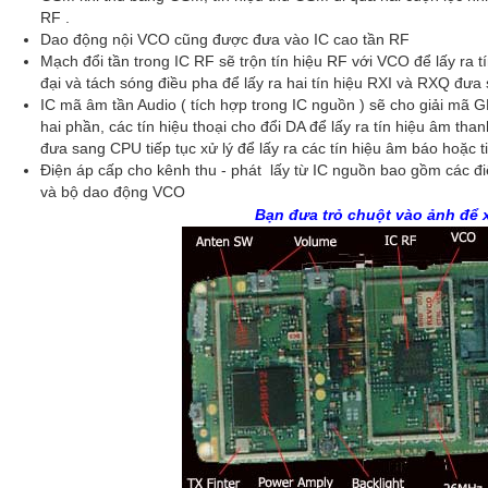
RF .
Dao động nội VCO cũng được đưa vào IC cao tần RF
Mạch đổi tần trong IC RF sẽ trộn tín hiệu RF với VCO để lấy ra tí
đại và tách sóng điều pha để lấy ra hai tín hiệu RXI và RXQ đưa 
IC mã âm tần Audio ( tích hợp trong IC nguồn ) sẽ cho giải mã G
hai phần, các tín hiệu thoại cho đổi DA để lấy ra tín hiệu âm than
đưa sang CPU tiếp tục xử lý để lấy ra các tín hiệu âm báo hoặc ti
Điện áp cấp cho kênh thu - phát lấy từ IC nguồn bao gồm các 
và bộ dao động VCO
Bạn đưa trỏ chuột vào ảnh để 