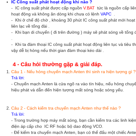
IC Công suất phát hoạt động khi nào ?
- IC công suất phát được cấp nguồn
V.BAT
tức là nguồn cấp liên
hoạt động và không ăn dòng khi chưa có lệnh
VAPC
.
- Khi ở chế độ chờ , khoảng 30 phút IC công suất phát mới hoạt độ
liên lạc về tổng đài .
- Khi bạn di chuyển ( đi trên đường ) máy sẽ phát sóng về tổng 
.
- Khi ta đàm thoại IC công suất phát hoạt động liên tục và tiêu
vậy dễ bị hỏng nếu thời gian đàm thoại kéo dài .
4 - Câu hỏi thường gặp & giải đáp.
Câu 1 - Nếu hỏng chuyển mạch Anten thì sinh ra hiện tượng gì ?
Trả lời:
- Chuyển mạch Anten là cửa ngõ ra vào tín hiệu, nếu hỏng chuyển
hiệu phát và dẫn đến hiện tượng mất sóng hoặc sóng yếu.
Câu 2 - Cách kiểm tra chuyển mạch Anten như thế nào ?
Trả lời:
- Trong trường hợp máy mất sóng, bạn cần kiểm tra các linh ki
điện áp cấp cho IC RF hoặc bộ dao động VCO.
- Để kiểm tra chuyển mạch Anten, bạn có thể đấu một chiếc Ant