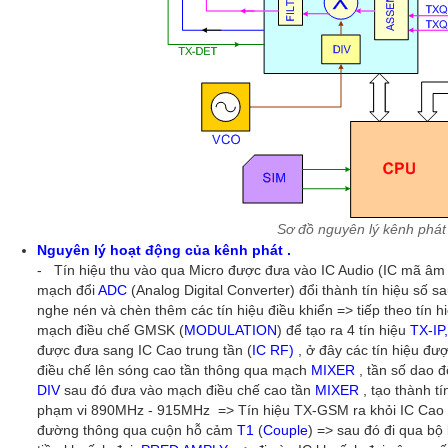
Sơ đồ nguyên lý kênh phát 
Nguyên lý hoạt động của kênh phát .
- Tín hiệu thu vào qua Micro được đưa vào IC Audio (IC mã âm 
mạch đổi
ADC
(Analog Digital Converter) đổi thành tín hiệu số s
nghe nén và chèn thêm các tín hiệu điều khiển => tiếp theo tín h
mạch điều chế GMSK (
MODULATION
) để tạo ra 4 tín hiệu
TX-IP
được đưa sang IC Cao trung tần (
IC RF)
, ở đây các tín hiệu đư
điều chế lên sóng cao tần thông qua mạch
MIXER
, tần số dao 
DIV
sau đó đưa vào mạch điều chế cao tần
MIXER
, tạo thành t
phạm vi 890MHz - 915MHz => Tín hiệu TX-GSM ra khỏi IC Cao t
đường thông qua cuộn hỗ cảm
T1
(
Couple
) => sau đó đi qua bộ