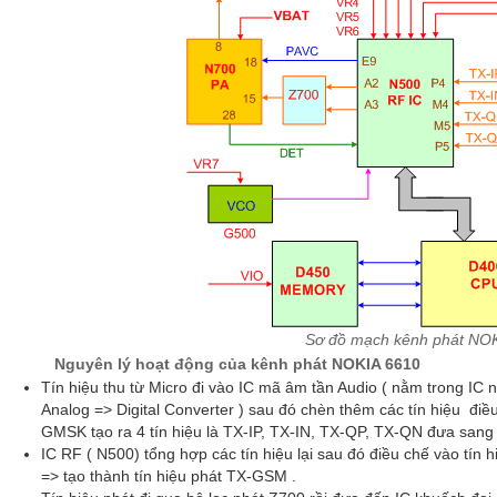
Sơ đồ mạch kênh phát NO
Nguyên lý hoạt động của kênh phát NOKIA 6610
Tín hiệu thu từ Micro đi vào IC mã âm tần Audio ( nằm trong IC n
Analog => Digital Converter ) sau đó chèn thêm các tín hiệu điề
GMSK tạo ra 4 tín hiệu là TX-IP, TX-IN, TX-QP, TX-QN đưa sang 
IC RF ( N500) tổng hợp các tín hiệu lại sau đó điều chế vào tín
=> tạo thành tín hiệu phát TX-GSM .