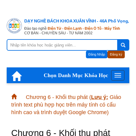
DẠY NGHỀ BÁCH KHOA XUÂN VĨNH - 46A Phố Vọng, Hà
Đào tạo nghề
Điện Tử - Điện Lạnh - Điện Ô Tô - Máy Tính
CƠ BẢN - CHUYÊN SÂU - TỪ NĂM 2002
Đăng Nhập
Đăng ký
Chọn Danh Mục Khóa Học
Menu
Chương 6 - Khối thu phát
(
Lưu ý:
Giáo
trình text phù hợp học trên máy tính có cấu
hình cao và trình duyệt Google Chrome)
Chương 6 - Khối thu phát