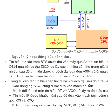
Sơ đồ nguyên lý kênh thu máy NOK
Nguyên lý hoạt động của kênh thu :
Tín hiệu từ các trạm BTS được thu vào máy qua Anten, tín hiệu 
C614 qua bộ lọc thu Z620 lọc lấy các tín hiệu cần thu trong giả
nhiễu, sau đó tín hiệu được khuếch đại qua đèn V904 và đi qua 
cảm T600 và tách làm hai đường đi vào IC cao tần RF .
Trong IC cao tần tín hiệu tiếp tục được khuếch đại sau đó đưa v
+ Dao động nội VCO cũng được đưa vào mạch đổi tần
+ Mạch đổi tần sẽ trộn tín hiệu RF với VCO để lấy ra tín hiệu tru
+ Tín hiệu IF được khuếch đại sau đó đưa vào mạch tách sóng đi
góc RXI và RXQ
+ IC RF được cung cấp các điện áp VRX, VCP, VREF và VSYN