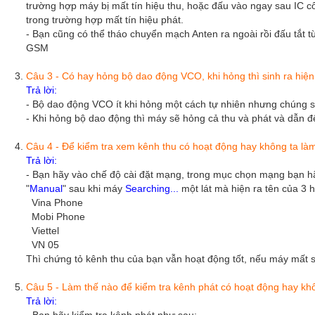
trường hợp máy bị mất tín hiệu thu, hoặc đấu vào ngay sau IC 
trong trường hợp mất tín hiệu phát.
- Bạn cũng có thể tháo chuyển mạch Anten ra ngoài rồi đấu tắt
GSM
Câu 3 - Có hay hỏng bộ dao động VCO, khi hỏng thì sinh ra hiệ
Trả lời:
- Bộ dao động VCO ít khi hỏng một cách tự nhiên nhưng chúng 
- Khi hỏng bộ dao động thì máy sẽ hỏng cả thu và phát và dẫn 
Câu 4 - Để kiểm tra xem kênh thu có hoạt động hay không ta là
Trả lời:
- Bạn hãy vào chế độ cài đặt mạng, trong mục chọn mạng bạn 
"
Manual
" sau khi máy
Searching...
một lát mà hiện ra tên của 3 
Vina Phone
Mobi Phone
Viettel
VN 05
Thì chứng tỏ kênh thu của bạn vẫn hoạt động tốt, nếu máy mất 
Câu 5 - Làm thế nào để kiểm tra kênh phát có hoạt động hay k
Trả lời: