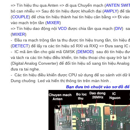
=> Tín hiệu thu qua Anten => đi qua Chuyển mạch (
ANTEN
SWI
bỏ can nhiễu => Sau đó tín hiệu được khuếch đại (
AMPLY
) để t
(
COUPLE
) để chia tín hiệu thành hai tín hiệu cân bằng => Đi v
vào mạch trộn tần (
MIXER
)
=> Tín hiệu dao động nội
VCO
được chia tần qua mạch (
DIV
) sa
(
MIXER
)
- Đầu ra mạch trộng tần ta thu được tín hiệu trung tần, tín hiệ
(
DETECT
) để lấy ra các tín hiệu số RXI và RXQ => Đưa sang IC
- IC mã âm tần cho giải mã GMSK (
DEMOD
) sau đó tín hiệu 
và tách ra các tín hiệu điều khiển, tín hiệu thoại cho quay trở 
(Digital Analog Converter) để đổi tín hiệu số sang tín hiệu Analog
đưa ra tai nghe.
- Các tín hiệu điều khiển được CPU sử dụng để so sánh với dữ 
Dung chuông Led và hiển thị thông tin trên màn hình .
Bạn đưa trỏ chuột vào sơ đồ để