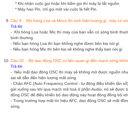
* Khi nhận cuộc gọi hoặc khi bấm gọi thì máy bị tắt nguồn.
* Máy hao Pin, chỉ gọi một vài cuộc là hết Pin.
Câu 9 - Khi hỏng Loa và Micro thì sinh hiện tượng gì, máy có s
Trả lời:
- Khi hỏng Loa hoặc Mic thì máy của bạn vẫn có sóng bình thườ
bình thường.
- Nếu bạn hỏng Loa thì bạn không nghe được bên kia nói gì
- Nếu bạn hỏng Mic thì bên kia sẽ không nghe thấy bạn nói gì.
Câu 10 - Bộ dao động OSC có liên quan gì đến mạch sóng khô
Trả lời:
- Nếu mất dao động OSC thì máy sẽ không mở được nguồn như
sai sẽ dẫn đến hiện tượng mất sóng.
- Chân AFC (Auto Frequency Control - tự động điều khiển tần số) 
gửi xuống sau khi qua mạch mã hoá ở phần Audio, nó sẽ được tá
động OSC để điều khiển bộ dao động này hoạt động đồng bộ với
- Trong trường hợp mất tín hiệu AFC, dao động OSC sẽ mất đồng
sóng.