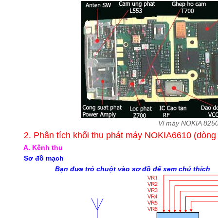
Vỉ máy NOKIA 825
2. Phân tích khối thu phát máy NOKIA6610 (dòn
A. Kênh thu
Sơ đồ mạch
Bạn đưa trỏ chuột vào sơ đồ để xem chú thích