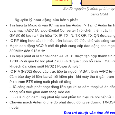
Sơ đồ nguyên lý kênh phát má
băng GSM
Nguyên lý hoạt động của kênh phát
Tín hiệu từ Micro đi vào IC mã âm tần Audio => Tại IC Audio tín 
qua mạch ADC (Analog-Digital Converter ) rồi chèn thêm các tín
GMSK để tạo ra 4 tín hiệu TX-IP, TX-IN, TX-QP, TX-QN đưa sang
IC RF tổng hợp các tín hiệu trên lại sau đó điều chế vào sóng cao
Mạch dao động VCO ở chế độ phát cung cấp dao động cho mạch 
890MHz đến 915MHz
Tín hiệu phát đi ra từ hai chân A1 và B1 được tập hợp thành tí
T700 => đi qua bộ lọc phát Z700 => đi qua cuộn hỗ cảm T750 =>
khuếch đại công suất N702 ( Power Amply )
IC P-A (N702) được cấp trực tiếp từ nguồn V.BAT, lệnh VAPC từ I
đảm bảo duy trì liên lạc và tiết kiệm pin - khi máy thu ở gần trạ
ở xa trạm BTS công suất phát sẽ tăng
- IC công suất phát hoạt động liên tục khi ta đàm thoại và ăn 
hỏng nếu thời gian đàm thoại kéo dài .
L553 là cuộn cảm ứng phát lấy một phần tín hiệu ra hồi tiếp về 
Chuyển mạch Anten ở chế độ phát được đóng về đường TX-GSM để
ngoài .
Đưa trỏ chuột vào ảnh để xe