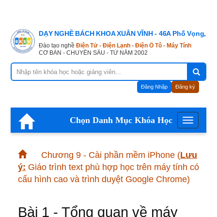
DẠY NGHỀ BÁCH KHOA XUÂN VĨNH - 46A Phố Vọng, Hà
Đào tạo nghề
Điện Tử - Điện Lạnh - Điện Ô Tô - Máy Tính
CƠ BẢN - CHUYÊN SÂU - TỪ NĂM 2002
Đăng Nhập
Đăng ký
Chọn Danh Mục Khóa Học
Menu
Chương 9 - Cài phần mềm iPhone
(
Lưu
ý:
Giáo trình text phù hợp học trên máy tính có
cấu hình cao và trình duyệt Google Chrome)
Bài 1 - Tổng quan về máy