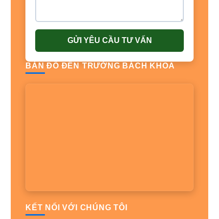
GỬI YÊU CẦU TƯ VẤN
BẢN ĐỒ ĐẾN TRƯỜNG BÁCH KHOA
KẾT NỐI VỚI CHÚNG TÔI