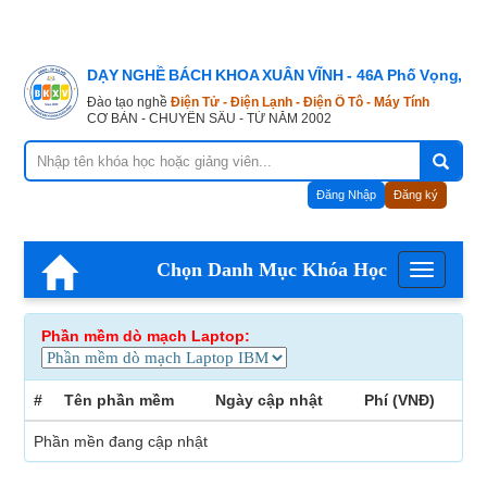
DẠY NGHỀ BÁCH KHOA XUÂN VĨNH - 46A Phố Vọng, Hà
Đào tạo nghề
Điện Tử - Điện Lạnh - Điện Ô Tô - Máy Tính
CƠ BẢN - CHUYÊN SÂU - TỪ NĂM 2002
Đăng Nhập
Đăng ký
Chọn Danh Mục Khóa Học
Menu
Phần mềm dò mạch Laptop:
#
Tên phần mềm
Ngày cập nhật
Phí (VNĐ)
Phần mền đang cập nhật