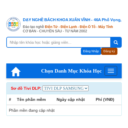
DẠY NGHỀ BÁCH KHOA XUÂN VĨNH - 46A Phố Vọng, Hà
Đào tạo nghề
Điện Tử - Điện Lạnh - Điện Ô Tô - Máy Tính
CƠ BẢN - CHUYÊN SÂU - TỪ NĂM 2002
Đăng Nhập
Đăng ký
Chọn Danh Mục Khóa Học
Menu
Sơ đồ Tivi DLP:
#
Tên phần mềm
Ngày cập nhật
Phí (VNĐ)
Phần mền đang cập nhật