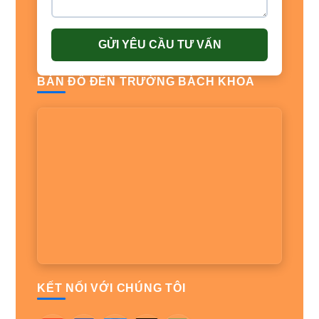
GỬI YÊU CẦU TƯ VẤN
BẢN ĐỒ ĐẾN TRƯỜNG BÁCH KHOA
KẾT NỐI VỚI CHÚNG TÔI