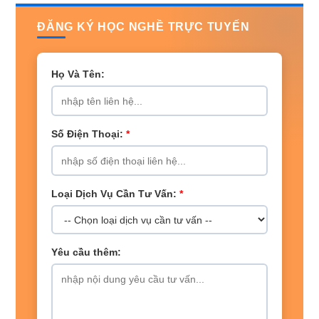
ĐĂNG KÝ HỌC NGHỀ TRỰC TUYẾN
Họ Và Tên:
Số Điện Thoại:
*
Loại Dịch Vụ Cần Tư Vấn:
*
Yêu cầu thêm: