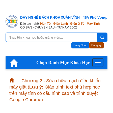
DẠY NGHỀ BÁCH KHOA XUÂN VĨNH - 46A Phố Vọng, Hà
Đào tạo nghề
Điện Tử - Điện Lạnh - Điện Ô Tô - Máy Tính
CƠ BẢN - CHUYÊN SÂU - TỪ NĂM 2002
Đăng Nhập
Đăng ký
Chọn Danh Mục Khóa Học
Menu
Chương 2 - Sửa chữa mạch điều khiển
máy giặt
(
Lưu ý:
Giáo trình text phù hợp học
trên máy tính có cấu hình cao và trình duyệt
Google Chrome)