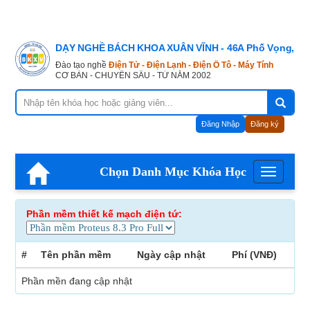
DẠY NGHỀ BÁCH KHOA XUÂN VĨNH - 46A Phố Vọng, Hà
Đào tạo nghề
Điện Tử - Điện Lạnh - Điện Ô Tô - Máy Tính
CƠ BẢN - CHUYÊN SÂU - TỪ NĂM 2002
Đăng Nhập
Đăng ký
Chọn Danh Mục Khóa Học
Menu
Phần mềm thiết kế mạch điện tứ:
#
Tên phần mềm
Ngày cập nhật
Phí (VNĐ)
Phần mền đang cập nhật