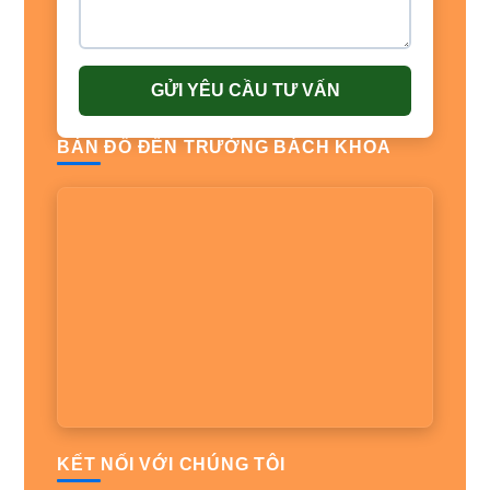
GỬI YÊU CẦU TƯ VẤN
BẢN ĐỒ ĐẾN TRƯỜNG BÁCH KHOA
KẾT NỐI VỚI CHÚNG TÔI