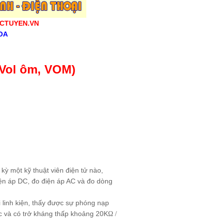
CTUYEN.VN
OA
Vol ôm, VOM)
kỳ một kỹ thuật viên điện tử nào,
iện áp DC, đo điện áp AC và đo dòng
linh kiện, thấy được sự phóng nạp
ác và có trở kháng thấp khoảng 20K
Ω /