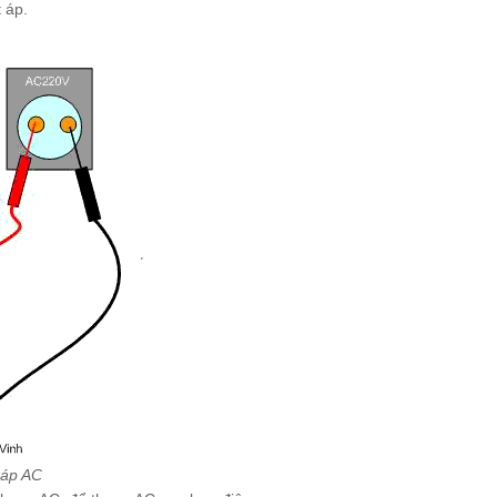
 áp.
 áp AC