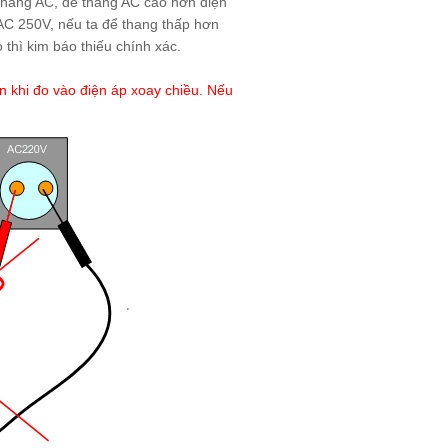
thang AC, để thang AC cao hơn điện
AC 250V, nếu ta để thang thấp hơn
 thì kim báo thiếu chính xác.
n khi đo vào điện áp xoay chiều. Nếu