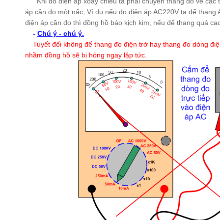
Khi đo điện áp xoay chiều ta phải chuyển thang đo về các 
áp cần đo một nấc, Ví dụ nếu đo điện áp AC220V ta để thang 
điện áp cần đo thì đồng hồ báo kịch kim, nếu để thang quá cao
-
Chú ý - chú ý.
Tuyết đối không để thang đo điện trở hay thang đo dòng điệ
nhầm đồng hồ sẽ bị hỏng ngay lập tức.