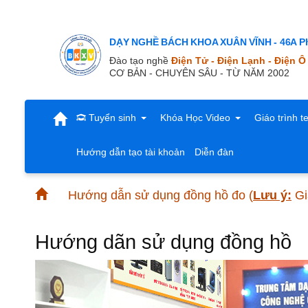
DẠY NGHỀ BÁCH KHOA XUÂN VĨNH - 46A Ph
Đào tạo nghề
Điện Tử - Điện Lạnh - Điện Ô
CƠ BẢN - CHUYÊN SÂU - TỪ NĂM 2002
Tuyển sinh
Khóa Học Video
Giáo trình t
Hướng dẫn tạo tài khoản
Diễn đàn
Hướng dẫn sử dụng đồng hồ đo
(
Lưu ý:
Gi
Hướng dãn sử dụng đồng hồ