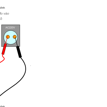
đo vào
hồ