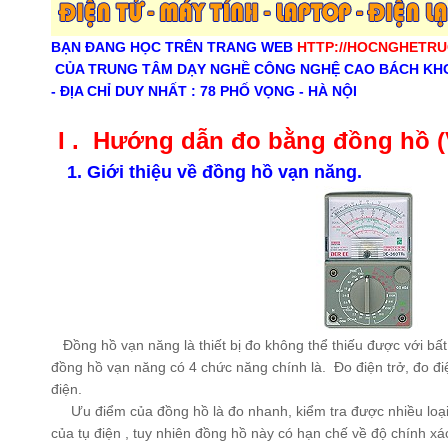
BẠN ĐANG HỌC TRÊN TRANG WEB
HTTP://HOCNGHETRU
CỦA TRUNG TÂM DẠY NGHỀ CÔNG NGHỆ CAO BÁCH KH
- ĐỊA CHỈ DUY NHẤT : 78 PHỐ VỌNG - HÀ NỘI
I . Hướng dẫn đo bằng đồng hồ (
1. Giới thiệu về đồng hồ vạn năng.
Đồng hồ vạn năng là thiết bị đo không thể thiếu được với bất 
đồng hồ vạn năng có 4 chức năng chính là. Đo điện trở, đo đ
điện.
Ưu điểm của đồng hồ là đo nhanh, kiểm tra được nhiều loại 
của tụ điện , tuy nhiên đồng hồ này có hạn chế về độ chính x