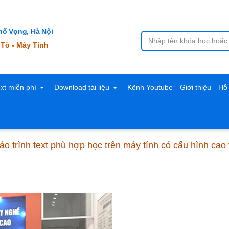
ố Vọng, Hà Nội
 Tô - Máy Tính
ext miễn phí
Download tài liệu
Kênh Youtube
Giới thiệu
Hỗ 
áo trình text phù hợp học trên máy tính có cấu hình cao