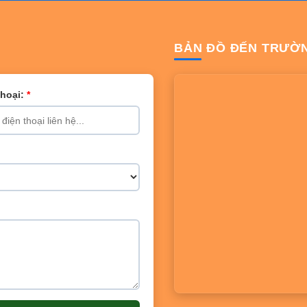
BẢN ĐỒ ĐẾN TRƯỜ
Thoại:
*