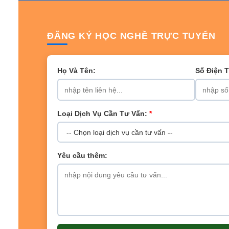
ĐĂNG KÝ HỌC NGHỀ TRỰC TUYẾN
Họ Và Tên:
Số Điện 
Loại Dịch Vụ Cần Tư Vấn:
*
Yêu cầu thêm: