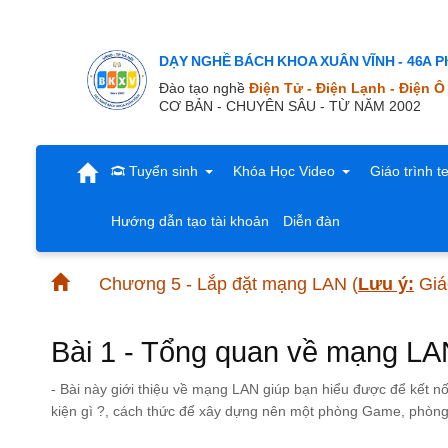
DẠY NGHỀ BÁCH KHOA XUÂN VĨNH - 46A Ph
Đào tạo nghề
Điện Tử - Điện Lạnh - Điện Ô
CƠ BẢN - CHUYÊN SÂU - TỪ NĂM 2002
Tuyển sinh
Khóa Học Video
Giáo trình t
Hướng dẫn tạo tài khoản
Diễn đàn
Chương 5 - Lắp đặt mạng LAN
(
Lưu ý:
Giáo
Bài 1 - Tổng quan về mạng LA
- Bài này giới thiệu về mạng LAN giúp bạn hiểu được để kết nố
kiện gì ?, cách thức để xây dựng nên một phòng Game, phòng