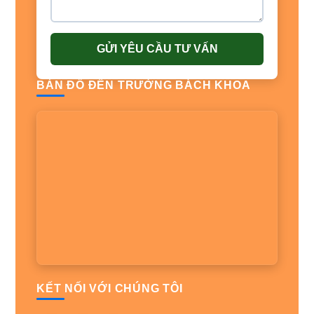
GỬI YÊU CẦU TƯ VẤN
BẢN ĐỒ ĐẾN TRƯỜNG BÁCH KHOA
KẾT NỐI VỚI CHÚNG TÔI