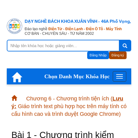
DẠY NGHỀ BÁCH KHOA XUÂN VĨNH - 46A Phố Vọng, Hà
Đào tạo nghề
Điện Tử - Điện Lạnh - Điện Ô Tô - Máy Tính
CƠ BẢN - CHUYÊN SÂU - TỪ NĂM 2002
Đăng Nhập
Đăng ký
Chọn Danh Mục Khóa Học
Menu
Chương 6 - Chương trình tiện ích
(
Lưu
ý:
Giáo trình text phù hợp học trên máy tính có
cấu hình cao và trình duyệt Google Chrome)
Bài 1 - Chương trình kiểm