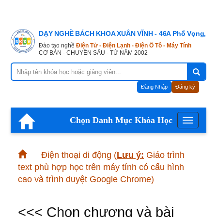
DẠY NGHỀ BÁCH KHOA XUÂN VĨNH - 46A Phố Vọng, Hà
Đào tạo nghề
Điện Tử - Điện Lạnh - Điện Ô Tô - Máy Tính
CƠ BẢN - CHUYÊN SÂU - TỪ NĂM 2002
Đăng Nhập
Đăng ký
Chọn Danh Mục Khóa Học
Menu
Điện thoại di động
(
Lưu ý:
Giáo trình
text phù hợp học trên máy tính có cấu hình
cao và trình duyệt Google Chrome)
<<< Chọn chương và bài