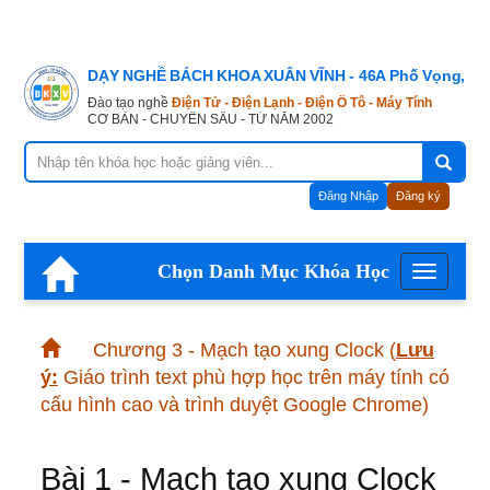
DẠY NGHỀ BÁCH KHOA XUÂN VĨNH - 46A Phố Vọng, Hà
Đào tạo nghề
Điện Tử - Điện Lạnh - Điện Ô Tô - Máy Tính
CƠ BẢN - CHUYÊN SÂU - TỪ NĂM 2002
Đăng Nhập
Đăng ký
Chọn Danh Mục Khóa Học
Menu
Chương 3 - Mạch tạo xung Clock
(
Lưu
ý:
Giáo trình text phù hợp học trên máy tính có
cấu hình cao và trình duyệt Google Chrome)
Bài 1 - Mạch tạo xung Clock