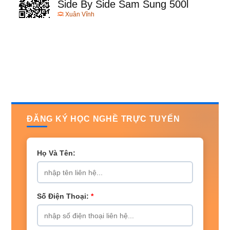
Side By Side Sam Sung 500l
Xuân Vĩnh
ĐĂNG KÝ HỌC NGHỀ TRỰC TUYẾN
Họ Và Tên:
Số Điện Thoại:
*