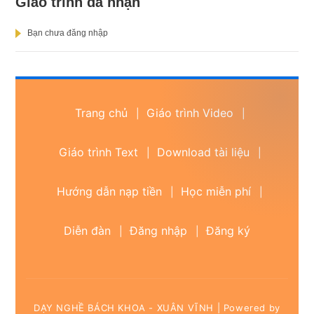
Giáo trình đã nhận
Bạn chưa đăng nhập
Trang chủ
Giáo trình Video
|
|
Giáo trình Text
Download tài liệu
|
|
Hướng dẫn nạp tiền
Học miễn phí
|
|
Diễn đàn
Đăng nhập
Đăng ký
|
|
DẠY NGHỀ BÁCH KHOA - XUÂN VĨNH | Powered by