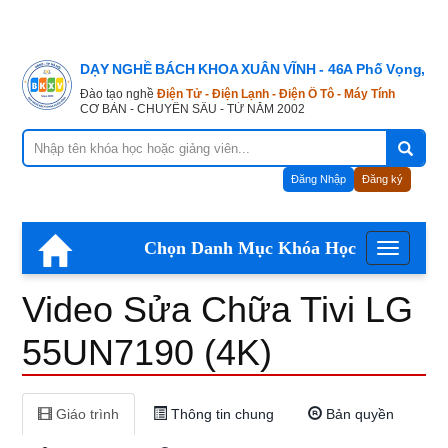
Video
DẠY NGHỀ BÁCH KHOA XUÂN VĨNH - 46A Phố Vọng, Hà
S&#7917;a
Đào tạo nghề
Điện Tử - Điện Lạnh - Điện Ô Tô - Máy Tính
CƠ BẢN - CHUYÊN SÂU - TỪ NĂM 2002
Ch&#7919;a
Đăng Nhập
Đăng ký
Tivi
Chọn Danh Mục Khóa Học
Menu
LG
Video Sửa Chữa Tivi LG
55UN7190
55UN7190 (4K)
(4K)
Giáo trình
Thông tin chung
Bản quyền