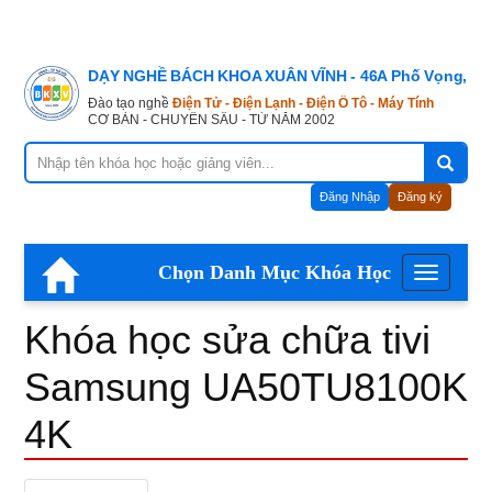
Khóa
DẠY NGHỀ BÁCH KHOA XUÂN VĨNH - 46A Phố Vọng, Hà
học
Đào tạo nghề
Điện Tử - Điện Lạnh - Điện Ô Tô - Máy Tính
CƠ BẢN - CHUYÊN SÂU - TỪ NĂM 2002
sửa
Đăng Nhập
Đăng ký
chữa
Chọn Danh Mục Khóa Học
Menu
tivi
Khóa học sửa chữa tivi
Samsung
Samsung UA50TU8100K
4K
UA50TU8100K