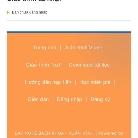
Bạn chưa đăng nhập
Trang chủ
Giáo trình Video
|
|
Giáo trình Text
Download tài liệu
|
|
Hướng dẫn nạp tiền
Học miễn phí
|
|
Diễn đàn
Đăng nhập
Đăng ký
|
|
DẠY NGHỀ BÁCH KHOA - XUÂN VĨNH | Powered by