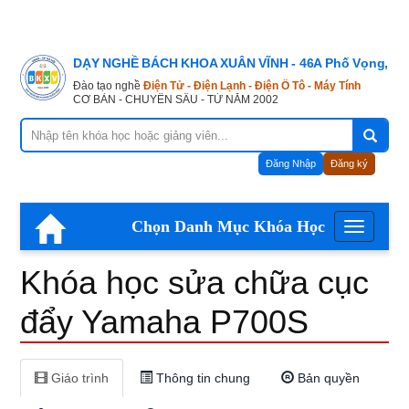
Khóa
DẠY NGHỀ BÁCH KHOA XUÂN VĨNH - 46A Phố Vọng, Hà
học
Đào tạo nghề
Điện Tử - Điện Lạnh - Điện Ô Tô - Máy Tính
CƠ BẢN - CHUYÊN SÂU - TỪ NĂM 2002
sửa
Đăng Nhập
Đăng ký
chữa
Chọn Danh Mục Khóa Học
Menu
cục
Khóa học sửa chữa cục
đẩy
đẩy Yamaha P700S
Yamaha
Giáo trình
Thông tin chung
Bản quyền