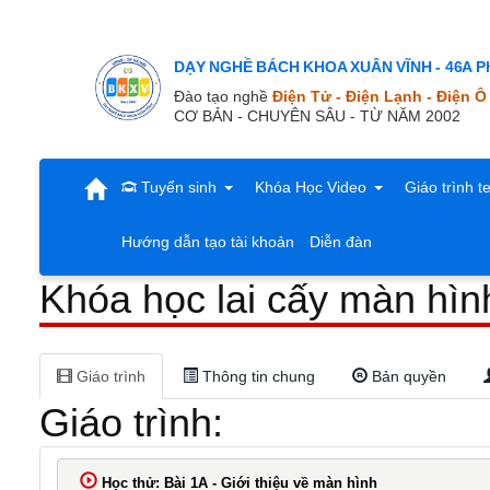
Khóa
DẠY NGHỀ BÁCH KHOA XUÂN VĨNH - 46A Ph
học
Đào tạo nghề
Điện Tử - Điện Lạnh - Điện Ô
CƠ BẢN - CHUYÊN SÂU - TỪ NĂM 2002
lai
Tuyển sinh
Khóa Học Video
Giáo trình t
cấy
Hướng dẫn tạo tài khoản
Diễn đàn
Khóa học lai cấy màn hìn
màn
hình
Giáo trình
Thông tin chung
Bản quyền
Giáo trình:
tivi
Học thử: Bài 1A - Giới thiệu về màn hình