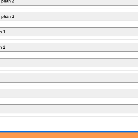
 phần 2
 phần 3
n 1
n 2