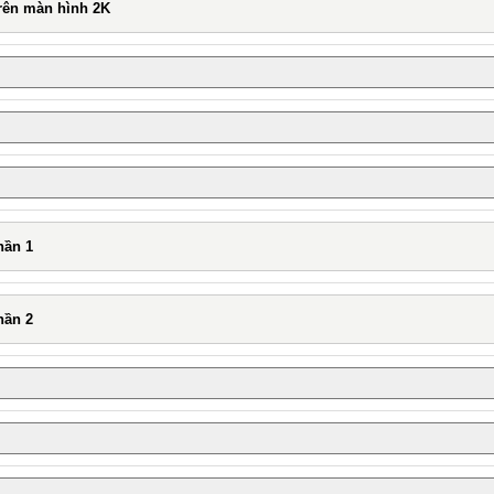
trên màn hình 2K
hần 1
hần 2