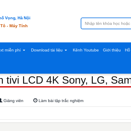
ố Vọng, Hà Nội
 Tô - Máy Tính
ext miễn phí
Download tài liệu
Kênh Youtube
Giới thiệu
Hỗ 
h tivi LCD 4K Sony, LG, Sa
Giảng viên
Làm bài tập trắc nghiệm