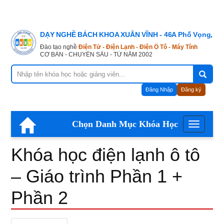
Khóa
DẠY NGHỀ BÁCH KHOA XUÂN VĨNH - 46A Phố Vọng, Hà
học
Đào tạo nghề
Điện Tử - Điện Lạnh - Điện Ô Tô - Máy Tính
CƠ BẢN - CHUYÊN SÂU - TỪ NĂM 2002
điện
Đăng Nhập
Đăng ký
lạnh
Chọn Danh Mục Khóa Học
Menu
ô
Khóa học điện lạnh ô tô
tô
– Giáo trình Phần 1 +
Phần 2
–