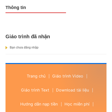
Thông tin
Giáo trình đã nhận
Bạn chưa đăng nhập
Trang chủ
Giáo trình Video
|
|
Giáo trình Text
Download tài liệu
|
|
Hướng dẫn nạp tiền
Học miễn phí
|
|