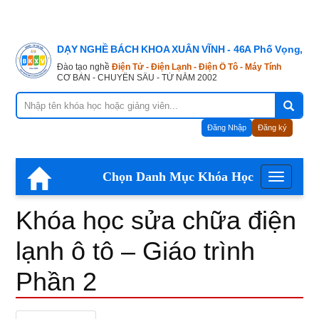
Khóa
DẠY NGHỀ BÁCH KHOA XUÂN VĨNH - 46A Phố Vọng, Hà
học
Đào tạo nghề
Điện Tử - Điện Lạnh - Điện Ô Tô - Máy Tính
CƠ BẢN - CHUYÊN SÂU - TỪ NĂM 2002
sửa
Đăng Nhập
Đăng ký
chữa
Chọn Danh Mục Khóa Học
Menu
điện
Khóa học sửa chữa điện
lạnh
lạnh ô tô – Giáo trình
Phần 2
ô