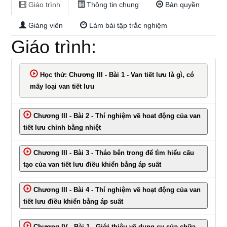
Giáo trình
Thông tin chung
Bản quyền
tô
Giảng viên
Làm bài tập trắc nghiệm
Giáo trình:
–
Học thử: Chương III - Bài 1 - Van tiết lưu là gì, có
Giáo
mấy loại van tiết lưu
trình
Chương III - Bài 2 - Thí nghiệm về hoat động của van
tiết lưu chỉnh bằng nhiệt
Phần
Chương III - Bài 3 - Tháo bên trong để tìm hiểu cấu
tạo của van tiết lưu điều khiển bằng áp suất
2
Chương III - Bài 4 - Thí nghiệm về hoạt động của van
tiết lưu điều khiển bằng áp suất
Chương IV - Bài 1 - Giới thiệu về dụng cụ sửa chữa