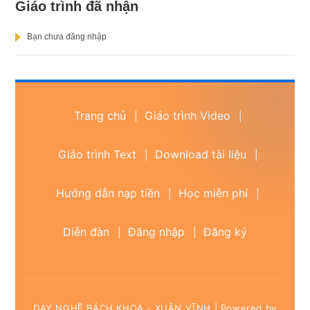
Giáo trình đã nhận
Bạn chưa đăng nhập
Trang chủ
Giáo trình Video
|
|
Giáo trình Text
Download tài liệu
|
|
Hướng dẫn nạp tiền
Học miễn phí
|
|
Diễn đàn
Đăng nhập
Đăng ký
|
|
DẠY NGHỀ BÁCH KHOA - XUÂN VĨNH | Powered by