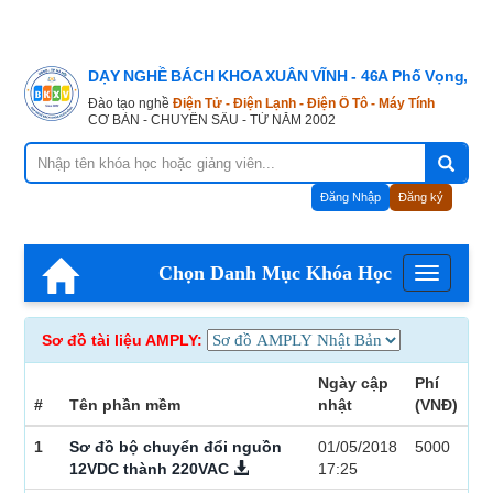
DẠY NGHỀ BÁCH KHOA XUÂN VĨNH - 46A Phố Vọng, Hà
Đào tạo nghề
Điện Tử - Điện Lạnh - Điện Ô Tô - Máy Tính
CƠ BẢN - CHUYÊN SÂU - TỪ NĂM 2002
Đăng Nhập
Đăng ký
Chọn Danh Mục Khóa Học
Menu
Sơ đồ tài liệu AMPLY:
Ngày cập
Phí
#
Tên phần mềm
nhật
(VNĐ)
1
Sơ đồ bộ chuyển đổi nguồn
01/05/2018
5000
12VDC thành 220VAC
17:25