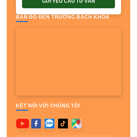
GỬI YÊU CẦU TƯ VẤN
BẢN ĐỒ ĐẾN TRƯỜNG BÁCH KHOA
KẾT NỐI VỚI CHÚNG TÔI