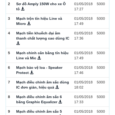
2
Sơ đồ Amply 150W cho xe Ô
01/05/2018
5000
tô
17:27
3
Mạch trộn tín hiệu Line và
01/05/2018
5000
Micro
17:49
4
Mạch tiền khuếch đại âm
01/05/2018
5000
thanh chất lượng cao dùng IC
17:36
5
Mạch chỉnh cân bằng tín hiệu
01/05/2018
5000
Line và Mic
17:49
6
Mạch bảo vệ loa - Speaker
01/05/2018
5000
Protect
17:46
7
Mạch điều chỉnh âm sắc dùng
01/05/2018
5000
IC đơn giản, hiệu quả
18:02
8
Mạch điều chỉnh âm sắc 6
01/05/2018
5000
băng Graphic Equalizer
17:33
9
Mạch điều chỉnh âm sắc 5
01/05/2018
5000