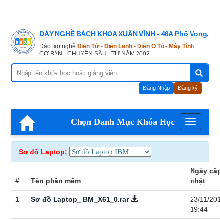
DẠY NGHỀ BÁCH KHOA XUÂN VĨNH - 46A Phố Vọng, Hà
Đào tạo nghề
Điện Tử - Điện Lạnh - Điện Ô Tô - Máy Tính
CƠ BẢN - CHUYÊN SÂU - TỪ NĂM 2002
Đăng Nhập
Đăng ký
Chọn Danh Mục Khóa Học
Menu
Sơ đồ Laptop:
Ngày cậ
#
Tên phần mềm
nhật
1
Sơ đồ Laptop_IBM_X61_0.rar
23/11/20
19:44