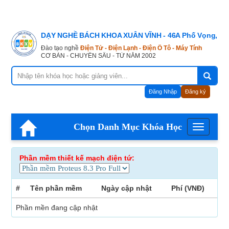
DẠY NGHỀ BÁCH KHOA XUÂN VĨNH - 46A Phố Vọng, Hà
Đào tạo nghề
Điện Tử - Điện Lạnh - Điện Ô Tô - Máy Tính
CƠ BẢN - CHUYÊN SÂU - TỪ NĂM 2002
Đăng Nhập
Đăng ký
Chọn Danh Mục Khóa Học
Menu
Phần mềm thiết kế mạch điện tứ:
#
Tên phần mềm
Ngày cập nhật
Phí (VNĐ)
Phần mền đang cập nhật