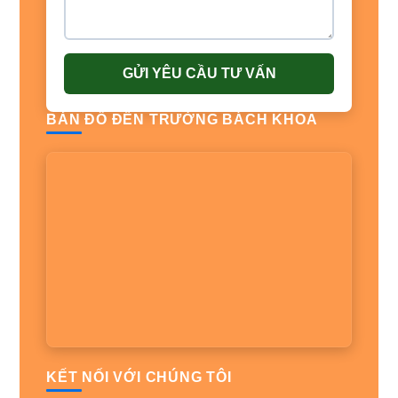
GỬI YÊU CẦU TƯ VẤN
BẢN ĐỒ ĐẾN TRƯỜNG BÁCH KHOA
KẾT NỐI VỚI CHÚNG TÔI