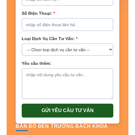
Số Điện Thoại:
*
Loại Dịch Vụ Cần Tư Vấn:
*
Yêu cầu thêm:
GỬI YÊU CẦU TƯ VẤN
BẢN ĐỒ ĐẾN TRƯỜNG BÁCH KHOA