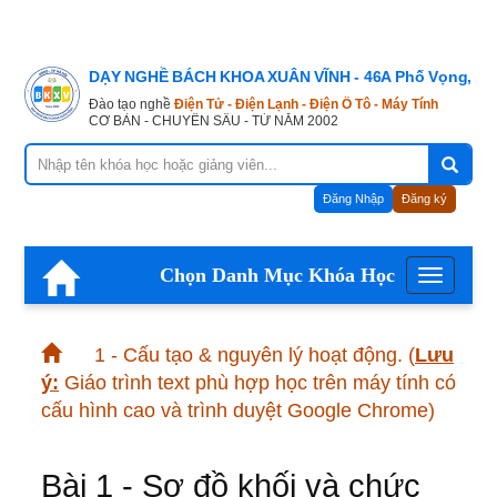
DẠY NGHỀ BÁCH KHOA XUÂN VĨNH - 46A Phố Vọng, Hà
Đào tạo nghề
Điện Tử - Điện Lạnh - Điện Ô Tô - Máy Tính
CƠ BẢN - CHUYÊN SÂU - TỪ NĂM 2002
Đăng Nhập
Đăng ký
Chọn Danh Mục Khóa Học
Menu
1 - Cấu tạo & nguyên lý hoạt động.
(
Lưu
ý:
Giáo trình text phù hợp học trên máy tính có
cấu hình cao và trình duyệt Google Chrome)
Bài 1 - Sơ đồ khối và chức