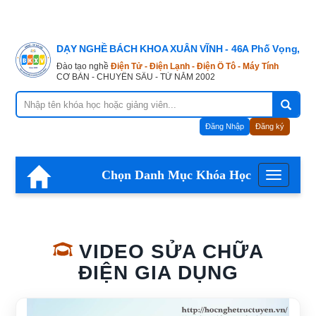
DẠY NGHỀ BÁCH KHOA XUÂN VĨNH - 46A Phố Vọng, Hà
Đào tạo nghề
Điện Tử - Điện Lạnh - Điện Ô Tô - Máy Tính
CƠ BẢN - CHUYÊN SÂU - TỪ NĂM 2002
Đăng Nhập
Đăng ký
Chọn Danh Mục Khóa Học
Menu
VIDEO SỬA CHỮA
ĐIỆN GIA DỤNG