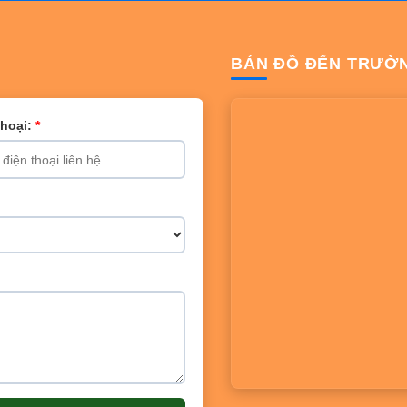
BẢN ĐỒ ĐẾN TRƯỜ
Thoại:
*