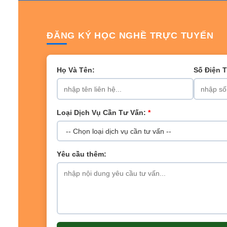
ĐĂNG KÝ HỌC NGHỀ TRỰC TUYẾN
Họ Và Tên:
Số Điện 
Loại Dịch Vụ Cần Tư Vấn:
*
Yêu cầu thêm: