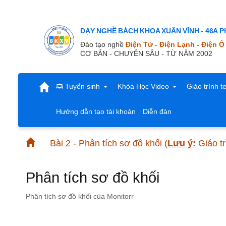
DẠY NGHỀ BÁCH KHOA XUÂN VĨNH - 46A Ph
Đào tạo nghề
Điện Tử - Điện Lạnh - Điện Ô
CƠ BẢN - CHUYÊN SÂU - TỪ NĂM 2002
Tuyển sinh
Khóa Học Video
Giáo trình t
Hướng dẫn tạo tài khoản
Diễn đàn
Bài 2 - Phân tích sơ đồ khối
(
Lưu ý:
Giáo tr
Phân tích sơ đồ khối
Phân tích sơ đồ khối của Monitorr