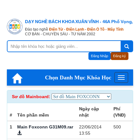
DẠY NGHỀ BÁCH KHOA XUÂN VĨNH - 46A Phố Vọng, Hà
Đào tạo nghề
Điện Tử - Điện Lạnh - Điện Ô Tô - Máy Tính
CƠ BẢN - CHUYÊN SÂU - TỪ NĂM 2002
Đăng Nhập
Đăng ký
Chọn Danh Mục Khóa Học
Menu
Sơ đồ Mainboard:
Ngày cập
Phí
#
Tên phần mềm
nhật
(VNĐ)
1
Main Foxconn G31M09.rar
22/06/2014
500
13:55