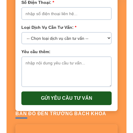
Số Điện Thoại:
*
Loại Dịch Vụ Cần Tư Vấn:
*
Yêu cầu thêm:
GỬI YÊU CẦU TƯ VẤN
BẢN ĐỒ ĐẾN TRƯỜNG BÁCH KHOA