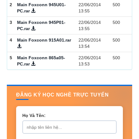
2
Main Foxconn 945U01-
22/06/2014
500
PC.rar
13:55
3
Main Foxconn 945P01-
22/06/2014
500
PC.rar
13:55
4
Main Foxconn 915A01.rar
22/06/2014
500
13:54
5
Main Foxconn 865a05-
22/06/2014
500
PC.rar
13:53
ĐĂNG KÝ HỌC NGHỀ TRỰC TUYẾN
Họ Và Tên: