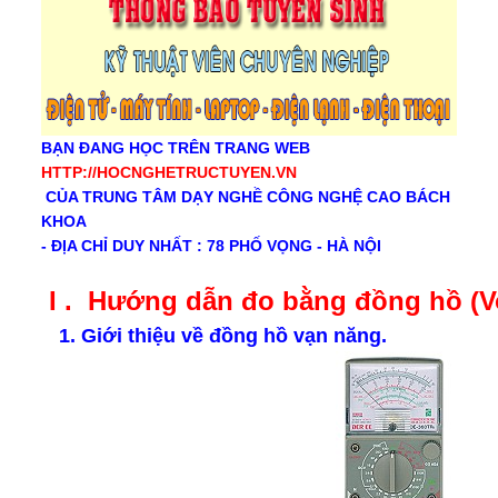
BẠN ĐANG HỌC TRÊN TRANG WEB
HTTP://HOCNGHETRUCTUYEN.VN
CỦA TRUNG TÂM DẠY NGHỀ CÔNG NGHỆ CAO BÁCH
KHOA
- ĐỊA CHỈ DUY NHẤT : 78 PHỐ VỌNG - HÀ NỘI
I . Hướng dẫn đo bằng đồng hồ (V
1. Giới thiệu về đồng hồ vạn năng.