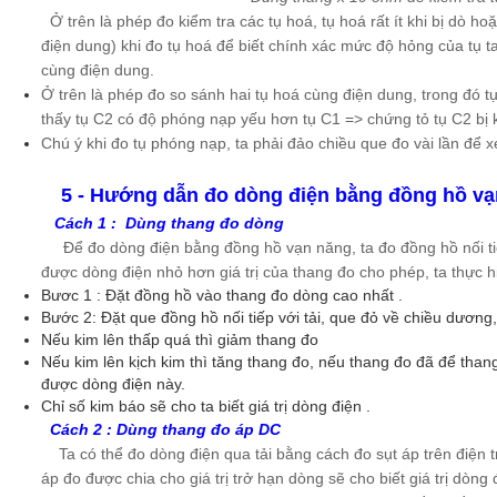
Ở trên là phép đo kiểm tra các tụ hoá, tụ hoá rất ít khi bị dò ho
điện dung) khi đo tụ hoá để biết chính xác mức độ hỏng của tụ t
cùng điện dung.
Ở trên là phép đo so sánh hai tụ hoá cùng điện dung, trong đó tụ 
thấy tụ C2 có độ phóng nạp yếu hơn tụ C1 => chứng tỏ tụ C2 bị 
Chú ý khi đo tụ phóng nạp, ta phải đảo chiều que đo vài lần để
5 - Hướng dẫn đo dòng
điện bằng đồng hồ vạ
Cách 1 : Dùng thang đo dòng
Để đo dòng điện bằng đồng hồ vạn năng, ta đo đồng hồ nối tiếp 
được dòng điện nhỏ hơn giá trị của thang đo cho phép, ta thực 
Bươc 1 : Đặt đồng hồ vào thang đo dòng cao nhất .
Bước 2: Đặt que đồng hồ nối tiếp với tải, que đỏ về chiều dương
Nếu kim lên thấp quá thì giảm thang đo
Nếu kim lên kịch kim thì tăng thang đo, nếu thang đo đã để than
được dòng điện này.
Chỉ số kim báo sẽ cho ta biết giá trị dòng điện .
Cách 2 : Dùng thang đo áp DC
Ta có thể đo dòng điện qua tải bằng cách đo sụt áp trên điện t
áp đo được chia cho giá trị trở hạn dòng sẽ cho biết giá trị dòn