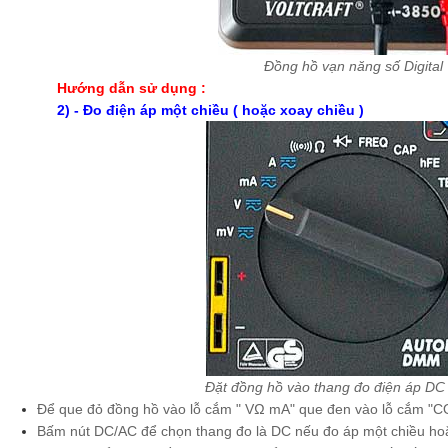
Đồng hồ vạn năng số Digital
Hướng dẫn sử dụng :
2) - Đo điện áp một chiều ( hoặc xoay chiều )
Đặt đồng hồ vào thang đo điện áp DC
Để que đỏ đồng hồ vào lỗ cắm " VΩ mA" que đen vào lỗ cắm "
Bấm nút DC/AC để chọn thang đo là DC nếu đo áp một chiều hoặ