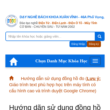
DẠY NGHỀ BÁCH KHOA XUÂN VĨNH - 46A Phố Vọng, Hà
Đào tạo nghề
Điện Tử - Điện Lạnh - Điện Ô Tô - Máy Tính
CƠ BẢN - CHUYÊN SÂU - TỪ NĂM 2002
Đăng Nhập
Đăng ký
Chọn Danh Mục Khóa Học
Menu
Hướng dẫn sử dụng đồng hồ đo
(
Lưu ý:
Giáo trình text phù hợp học trên máy tính có
cấu hình cao và trình duyệt Google Chrome)
Hướng dãn sử dụng đồng hồ