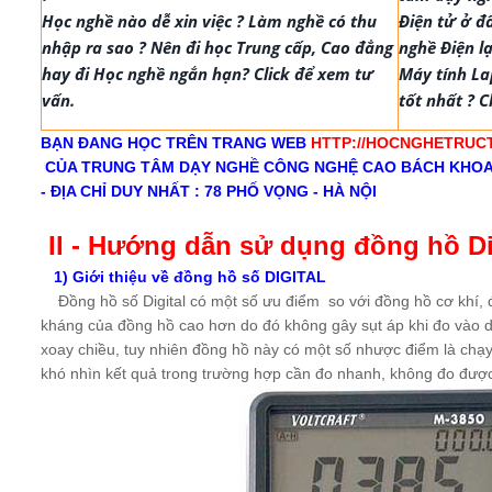
Học nghề nào dễ xin việc ? Làm nghề có thu
Điện tử ở đ
nhập ra sao ? Nên đi học Trung cấp, Cao đẳng
nghề Điện l
hay đi Học nghề ngắn hạn? Click để xem tư
Máy tính La
vấn.
tốt nhất ? C
BẠN ĐANG HỌC TRÊN TRANG WEB
HTTP://HOCNGHETRUC
CỦA TRUNG TÂM DẠY NGHỀ CÔNG NGHỆ CAO BÁCH KHO
- ĐỊA CHỈ DUY NHẤT : 78 PHỐ VỌNG - HÀ NỘI
II - Hướng dẫn sử dụng đồng hồ Di
1)
Giới thiệu về đồng hồ số DIGITAL
Đồng hồ số Digital có một số ưu điểm so với đồng hồ cơ khí, đ
kháng của đồng hồ cao hơn do đó không gây sụt áp khi đo vào d
xoay chiều, tuy nhiên đồng hồ này có một số nhược điểm là chạ
khó nhìn kết quả trong trường hợp cần đo nhanh, không đo đượ