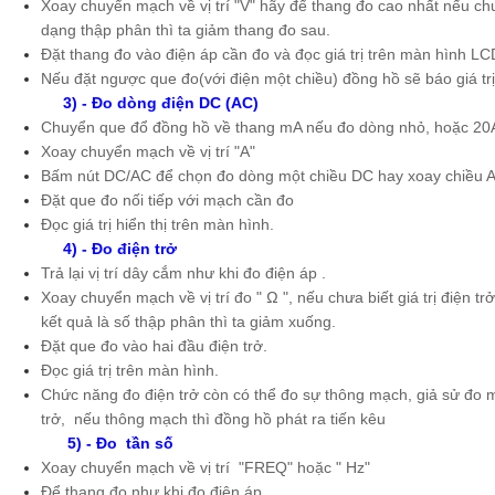
Xoay chuyển mạch về vị trí "V" hãy để thang đo cao nhất nếu chưa
dạng thập phân thì ta giảm thang đo sau.
Đặt thang đo vào điện áp cần đo và đọc giá trị trên màn hình L
Nếu đặt ngược que đo(với điện một chiều) đồng hồ sẽ báo giá trị
3) - Đo dòng điện DC (AC)
Chuyển que đổ đồng hồ về thang mA nếu đo dòng nhỏ, hoặc 20A
Xoay chuyển mạch về vị trí "A"
Bấm nút DC/AC để chọn đo dòng một chiều DC hay xoay chiều 
Đặt que đo nối tiếp với mạch cần đo
Đọc giá trị hiển thị trên màn hình.
4) - Đo điện trở
Trả lại vị trí dây cắm như khi đo điện áp .
Xoay chuyển mạch về vị trí đo " Ω ", nếu chưa biết giá trị điện tr
kết quả là số thập phân thì ta giảm xuống.
Đặt que đo vào hai đầu điện trở.
Đọc giá trị trên màn hình.
Chức năng đo điện trở còn có thể đo sự thông mạch, giả sử đo
trở, nếu thông mạch thì đồng hồ phát ra tiến kêu
5) - Đo tần số
Xoay chuyển mạch về vị trí "FREQ" hoặc " Hz"
Để thang đo như khi đo điện áp .