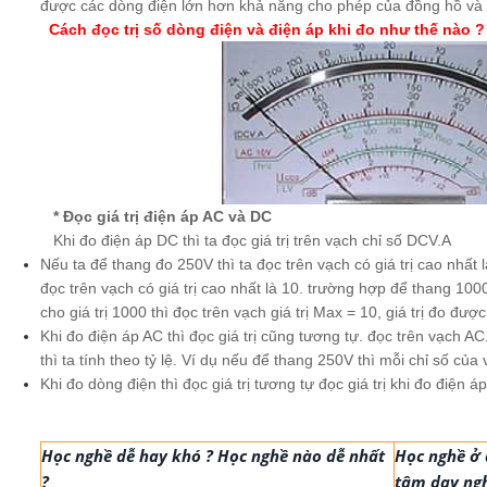
được các dòng điện lớn hơn khả năng cho phép của đồng hồ và
Cách đọc trị số dòng điện và điện áp khi đo như thế nào ?
* Đọc giá trị điện áp AC và DC
Khi đo điện áp DC thì ta đọc giá trị trên vạch chỉ số DCV.A
Nếu ta để thang đo 250V thì ta đọc trên vạch có giá trị cao nhất 
đọc trên vạch có giá trị cao nhất là 10. trường hợp để thang 1
cho giá trị 1000 thì đọc trên vạch giá trị Max = 10, giá trị đo đư
Khi đo điện áp AC thì đọc giá trị cũng tương tự. đọc trên vạch AC
thì ta tính theo tỷ lệ. Ví dụ nếu để thang 250V thì mỗi chỉ số củ
Khi đo dòng điện thì đọc giá trị tương tự đọc giá trị khi đo điện áp
Học nghề dễ hay khó ? Học nghề nào dễ nhất
Học nghề ở 
?
tâm dạy ngh