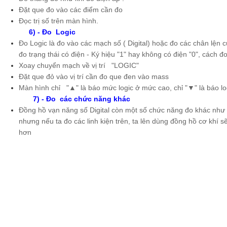
Đặt que đo vào các điểm cần đo
Đọc trị số trên màn hình.
6) - Đo Logic
Đo Logic là đo vào các mạch số ( Digital) hoặc đo các chân lện củ
đo trạng thái có điện - Ký hiệu "1" hay không có điện "0", cách đ
Xoay chuyển mạch về vị trí "LOGIC"
Đặt que đỏ vào vị trí cần đo que đen vào mass
Màn hình chỉ "▲" là báo mức logic ở mức cao, chỉ "▼" là báo l
7) - Đo các chức năng khác
Đồng hồ vạn năng số Digital còn một số chức năng đo khác như Đ
nhưng nếu ta đo các linh kiện trên, ta lên dùng đồng hồ cơ khí 
hơn