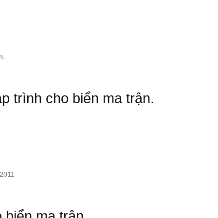
n.
p trình cho biển ma trận.
W2011
o biển ma trận