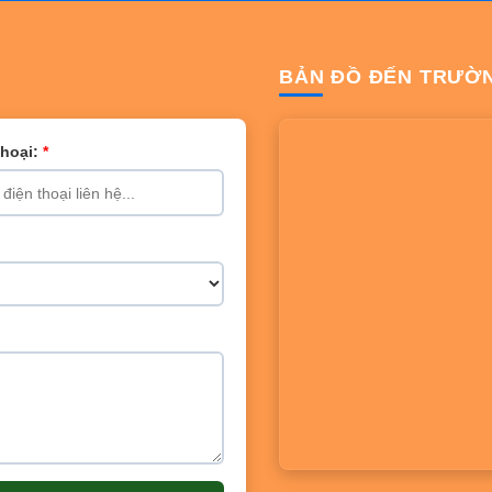
BẢN ĐỒ ĐẾN TRƯỜ
Thoại:
*