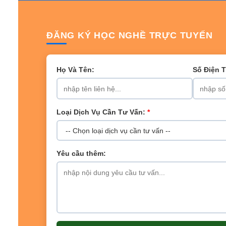
ĐĂNG KÝ HỌC NGHỀ TRỰC TUYẾN
Họ Và Tên:
Số Điện 
Loại Dịch Vụ Cần Tư Vấn:
*
Yêu cầu thêm: