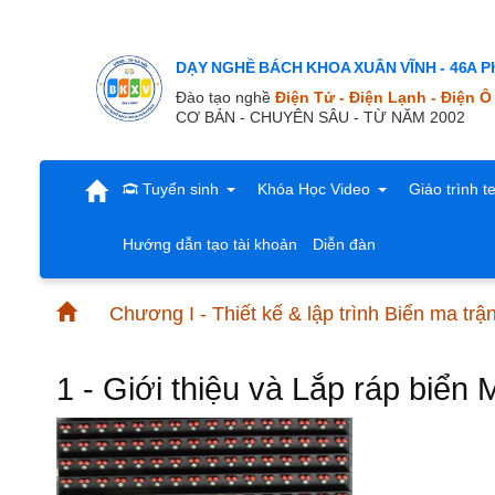
DẠY NGHỀ BÁCH KHOA XUÂN VĨNH - 46A Ph
Đào tạo nghề
Điện Tử - Điện Lạnh - Điện Ô
CƠ BẢN - CHUYÊN SÂU - TỪ NĂM 2002
Tuyển sinh
Khóa Học Video
Giáo trình t
Hướng dẫn tạo tài khoản
Diễn đàn
Chương I - Thiết kế & lập trình Biển ma trậ
1 - Giới thiệu và Lắp ráp biển 