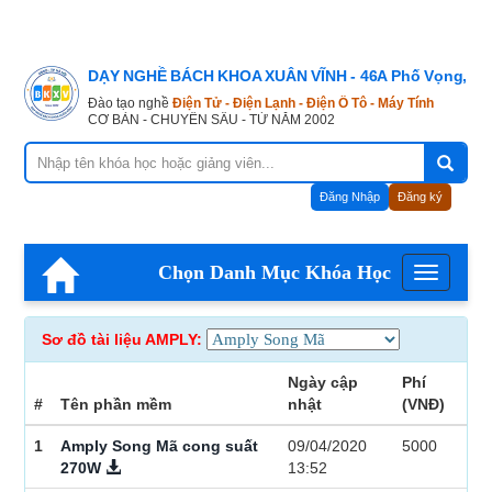
DẠY NGHỀ BÁCH KHOA XUÂN VĨNH - 46A Phố Vọng, Hà
Đào tạo nghề
Điện Tử - Điện Lạnh - Điện Ô Tô - Máy Tính
CƠ BẢN - CHUYÊN SÂU - TỪ NĂM 2002
Đăng Nhập
Đăng ký
Chọn Danh Mục Khóa Học
Menu
Sơ đồ tài liệu AMPLY:
Ngày cập
Phí
#
Tên phần mềm
nhật
(VNĐ)
1
Amply Song Mã cong suất
09/04/2020
5000
270W
13:52