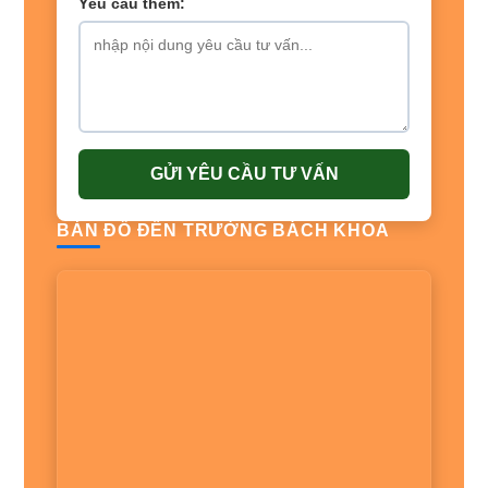
Yêu cầu thêm:
GỬI YÊU CẦU TƯ VẤN
BẢN ĐỒ ĐẾN TRƯỜNG BÁCH KHOA