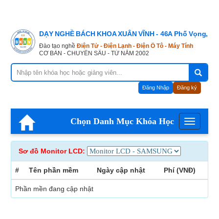
DẠY NGHỀ BÁCH KHOA XUÂN VĨNH - 46A Phố Vọng, Hà
Đào tạo nghề
Điện Tử - Điện Lạnh - Điện Ô Tô - Máy Tính
CƠ BẢN - CHUYÊN SÂU - TỪ NĂM 2002
Đăng Nhập
Đăng ký
Chọn Danh Mục Khóa Học
Menu
Sơ đồ Monitor LCD:
#
Tên phần mềm
Ngày cập nhật
Phí (VNĐ)
Phần mền đang cập nhật