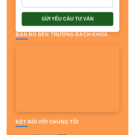
GỬI YÊU CẦU TƯ VẤN
BẢN ĐỒ ĐẾN TRƯỜNG BÁCH KHOA
KẾT NỐI VỚI CHÚNG TÔI