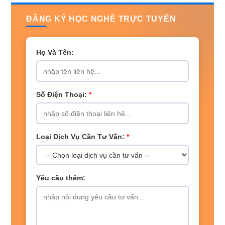
ĐĂNG KÝ HỌC NGHỀ TRỰC TUYẾN
Họ Và Tên:
Số Điện Thoại:
*
Loại Dịch Vụ Cần Tư Vấn:
*
Yêu cầu thêm: