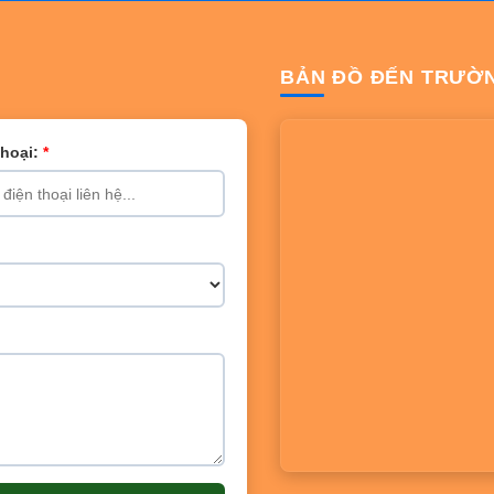
BẢN ĐỒ ĐẾN TRƯỜ
Thoại:
*