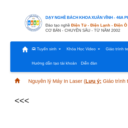
DẠY NGHỀ BÁCH KHOA XUÂN VĨNH - 46A Ph
Đào tạo nghề
Điện Tử - Điện Lạnh - Điện Ô
CƠ BẢN - CHUYÊN SÂU - TỪ NĂM 2002
Tuyển sinh
Khóa Học Video
Giáo trình t
Hướng dẫn tạo tài khoản
Diễn đàn
Nguyên lý Máy In Laser
(
Lưu ý:
Giáo trình 
<<<