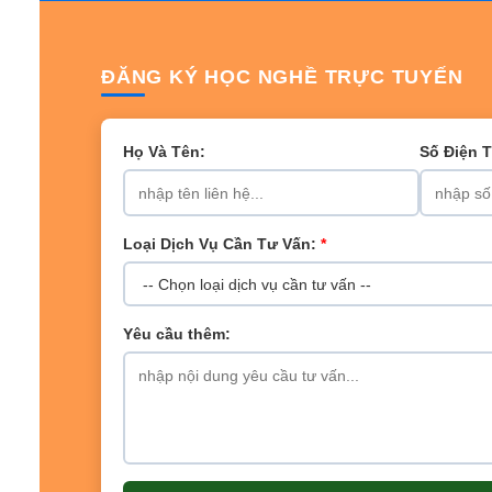
ĐĂNG KÝ HỌC NGHỀ TRỰC TUYẾN
Họ Và Tên:
Số Điện 
Loại Dịch Vụ Cần Tư Vấn:
*
Yêu cầu thêm: