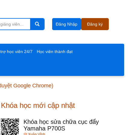
Đăng Nhập
Đăng ký
trợ học viên 24/7
Học viên thành đạt
h duyệt Google Chrome)
Khóa học mới cập nhật
Khóa học sửa chữa cục đẩy
Yamaha P700S
Xuân Vĩnh