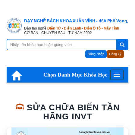
DẠY NGHỀ BÁCH KHOA XUÂN VĨNH - 46A Phố Vọng, Hà
Đào tạo nghề
Điện Tử - Điện Lạnh - Điện Ô Tô - Máy Tính
CƠ BẢN - CHUYÊN SÂU - TỪ NĂM 2002
Đăng Nhập
Đăng ký
Chọn Danh Mục Khóa Học
Menu
SỬA CHỮA BIẾN TẦN
HÃNG INVT