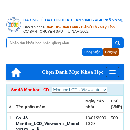
DẠY NGHỀ BÁCH KHOA XUÂN VĨNH - 46A Phố Vọng, Hà
Đào tạo nghề
Điện Tử - Điện Lạnh - Điện Ô Tô - Máy Tính
CƠ BẢN - CHUYÊN SÂU - TỪ NĂM 2002
Đăng Nhập
Đăng ký
Chọn Danh Mục Khóa Học
Menu
Sơ đồ Monitor LCD:
Ngày cập
Phí
#
Tên phần mềm
nhật
(VNĐ)
1
Sơ đồ
13/01/2009
500
Monitor_LCD_Viewsonic_Model-
10:23
VE175.rar