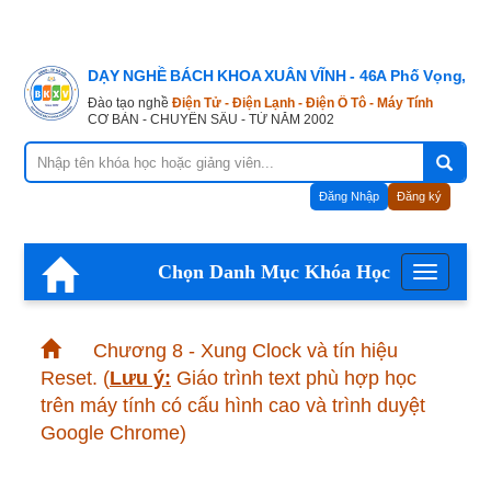
DẠY NGHỀ BÁCH KHOA XUÂN VĨNH - 46A Phố Vọng, Hà
Đào tạo nghề
Điện Tử - Điện Lạnh - Điện Ô Tô - Máy Tính
CƠ BẢN - CHUYÊN SÂU - TỪ NĂM 2002
Đăng Nhập
Đăng ký
Chọn Danh Mục Khóa Học
Menu
Chương 8 - Xung Clock và tín hiệu
Reset.
(
Lưu ý:
Giáo trình text phù hợp học
trên máy tính có cấu hình cao và trình duyệt
Google Chrome)