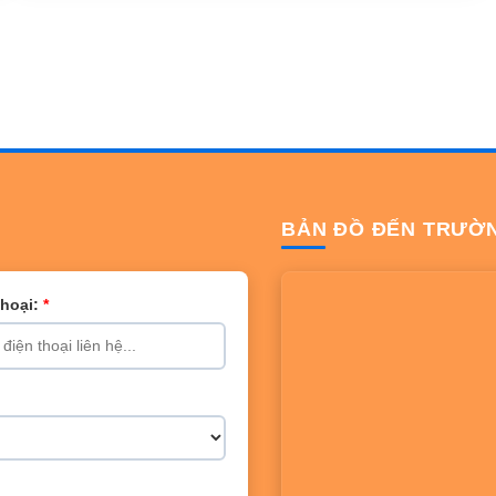
BẢN ĐỒ ĐẾN TRƯỜ
Thoại:
*