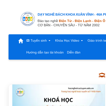
DẠY NGHỀ BÁCH KHOA XUÂN VĨNH - 46A Ph
Đào tạo nghề
Điện Tử - Điện Lạnh - Điện Ô
CƠ BẢN - CHUYÊN SÂU - TỪ NĂM 2002
Tuyển sinh
Khóa Học Video
Giáo trình t
Hướng dẫn tạo tài khoản
Diễn đàn