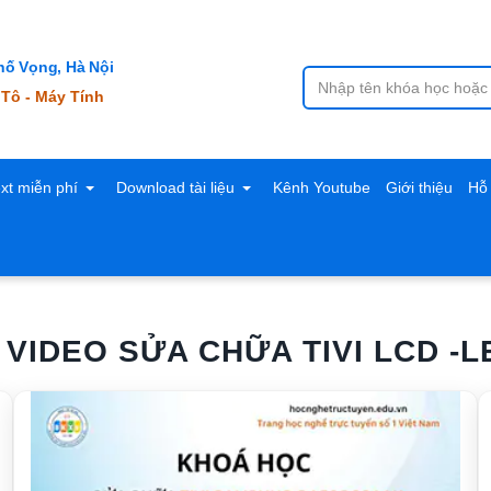
ố Vọng, Hà Nội
 Tô - Máy Tính
ext miễn phí
Download tài liệu
Kênh Youtube
Giới thiệu
Hỗ 
VIDEO SỬA CHỮA TIVI LCD -L