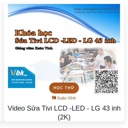
HỌC THỬ
Xuân Vĩnh
Video Sửa Tivi LCD -LED - LG 43 inh
(2K)