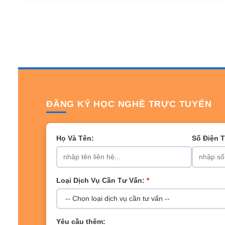
ĐĂNG KÝ HỌC NGHỀ TRỰC TUYẾN
Họ Và Tên:
Số Điện 
Loại Dịch Vụ Cần Tư Vấn:
*
Yêu cầu thêm: