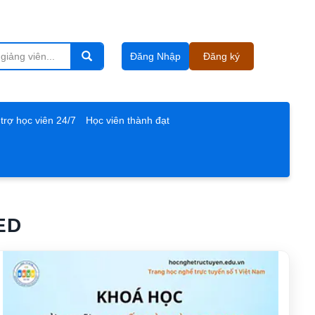
Đăng Nhập
Đăng ký
trợ học viên 24/7
Học viên thành đạt
ED