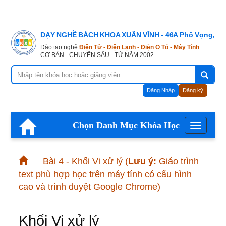
DẠY NGHỀ BÁCH KHOA XUÂN VĨNH - 46A Phố Vọng, Hà
Đào tạo nghề
Điện Tử - Điện Lạnh - Điện Ô Tô - Máy Tính
CƠ BẢN - CHUYÊN SÂU - TỪ NĂM 2002
Đăng Nhập
Đăng ký
Chọn Danh Mục Khóa Học
Menu
Bài 4 - Khối Vi xử lý
(
Lưu ý:
Giáo trình
text phù hợp học trên máy tính có cấu hình
cao và trình duyệt Google Chrome)
Khối Vi xử lý