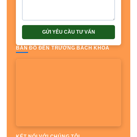
GỬI YÊU CẦU TƯ VẤN
BẢN ĐỒ ĐẾN TRƯỜNG BÁCH KHOA
KẾT NỐI VỚI CHÚNG TÔI