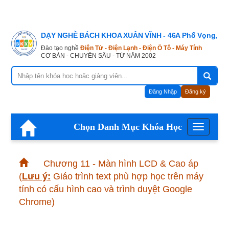
DẠY NGHỀ BÁCH KHOA XUÂN VĨNH - 46A Phố Vọng, Hà
Đào tạo nghề
Điện Tử - Điện Lạnh - Điện Ô Tô - Máy Tính
CƠ BẢN - CHUYÊN SÂU - TỪ NĂM 2002
Đăng Nhập
Đăng ký
Chọn Danh Mục Khóa Học
Menu
Chương 11 - Màn hình LCD & Cao áp
(
Lưu ý:
Giáo trình text phù hợp học trên máy
tính có cấu hình cao và trình duyệt Google
Chrome)