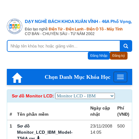
DẠY NGHỀ BÁCH KHOA XUÂN VĨNH - 46A Phố Vọng, Hà
Đào tạo nghề
Điện Tử - Điện Lạnh - Điện Ô Tô - Máy Tính
CƠ BẢN - CHUYÊN SÂU - TỪ NĂM 2002
Đăng Nhập
Đăng ký
Chọn Danh Mục Khóa Học
Menu
Sơ đồ Monitor LCD:
Ngày cập
Phí
#
Tên phần mềm
nhật
(VNĐ)
1
Sơ đồ
23/11/2008
500
Monitor_LCD_IBM_Model-
14:05
T56A.rar