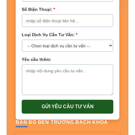
Số Điện Thoại:
*
Loại Dịch Vụ Cần Tư Vấn:
*
Yêu cầu thêm:
GỬI YÊU CẦU TƯ VẤN
BẢN ĐỒ ĐẾN TRƯỜNG BÁCH KHOA