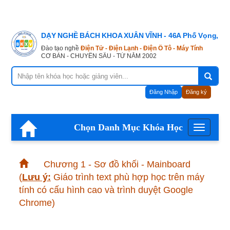
DẠY NGHỀ BÁCH KHOA XUÂN VĨNH - 46A Phố Vọng, Hà
Đào tạo nghề
Điện Tử - Điện Lạnh - Điện Ô Tô - Máy Tính
CƠ BẢN - CHUYÊN SÂU - TỪ NĂM 2002
Đăng Nhập
Đăng ký
Chọn Danh Mục Khóa Học
Menu
Chương 1 - Sơ đồ khối - Mainboard
(
Lưu ý:
Giáo trình text phù hợp học trên máy
tính có cấu hình cao và trình duyệt Google
Chrome)