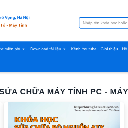
ố Vọng, Hà Nội
 Tô - Máy Tính
ext miễn phí
Download tài liệu
Kênh Youtube
Giới thiệu
Hỗ 
SỬA CHỮA MÁY TÍNH PC - MÁY