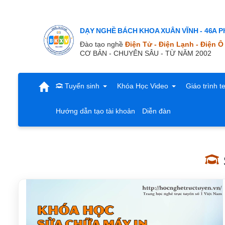
DẠY NGHỀ BÁCH KHOA XUÂN VĨNH - 46A Ph
Đào tạo nghề
Điện Tử - Điện Lạnh - Điện Ô
CƠ BẢN - CHUYÊN SÂU - TỪ NĂM 2002
Tuyển sinh
Khóa Học Video
Giáo trình t
Hướng dẫn tạo tài khoản
Diễn đàn