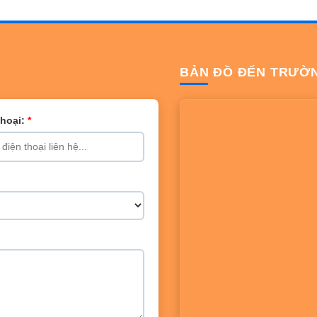
BẢN ĐỒ ĐẾN TRƯỜ
Thoại:
*