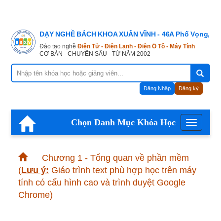
DẠY NGHỀ BÁCH KHOA XUÂN VĨNH - 46A Phố Vọng, Hà
Đào tạo nghề
Điện Tử - Điện Lạnh - Điện Ô Tô - Máy Tính
CƠ BẢN - CHUYÊN SÂU - TỪ NĂM 2002
Đăng Nhập
Đăng ký
Chọn Danh Mục Khóa Học
Menu
Chương 1 - Tổng quan về phần mềm
(
Lưu ý:
Giáo trình text phù hợp học trên máy
tính có cấu hình cao và trình duyệt Google
Chrome)