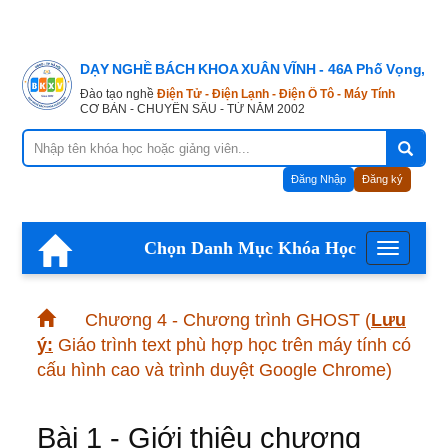
DẠY NGHỀ BÁCH KHOA XUÂN VĨNH - 46A Phố Vọng, Hà
Đào tạo nghề
Điện Tử - Điện Lạnh - Điện Ô Tô - Máy Tính
CƠ BẢN - CHUYÊN SÂU - TỪ NĂM 2002
Đăng Nhập
Đăng ký
Chọn Danh Mục Khóa Học
Menu
Chương 4 - Chương trình GHOST
(
Lưu
ý:
Giáo trình text phù hợp học trên máy tính có
cấu hình cao và trình duyệt Google Chrome)
Bài 1 - Giới thiệu chương