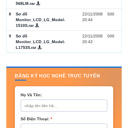
568LM.rar
8
Sơ đồ
22/11/2008
500
Monitor_LCD_LG_Model-
20:44
1510S.rar
9
Sơ đồ
22/11/2008
500
Monitor_LCD_LG_Model-
20:43
L1753S.rar
ĐĂNG KÝ HỌC NGHỀ TRỰC TUYẾN
Họ Và Tên:
Số Điện Thoại:
*