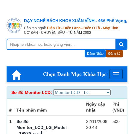
DẠY NGHỀ BÁCH KHOA XUÂN VĨNH - 46A Phố Vọng, Hà
Đào tạo nghề
Điện Tử - Điện Lạnh - Điện Ô Tô - Máy Tính
CƠ BẢN - CHUYÊN SÂU - TỪ NĂM 2002
Đăng Nhập
Đăng ký
Chọn Danh Mục Khóa Học
Menu
Sơ đồ Monitor LCD:
Ngày cập
Phí
#
Tên phần mềm
nhật
(VNĐ)
1
Sơ đồ
22/11/2008
500
Monitor_LCD_LG_Model-
20:48
L1953S.rar