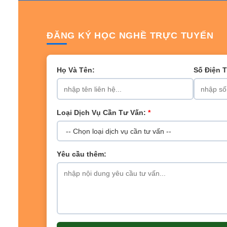
ĐĂNG KÝ HỌC NGHỀ TRỰC TUYẾN
Họ Và Tên:
Số Điện 
Loại Dịch Vụ Cần Tư Vấn:
*
Yêu cầu thêm: