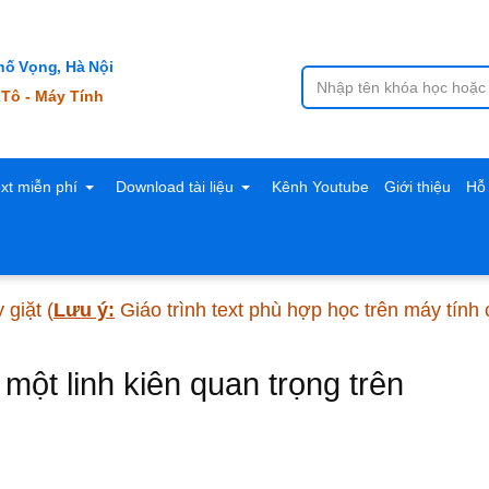
ố Vọng, Hà Nội
 Tô - Máy Tính
ext miễn phí
Download tài liệu
Kênh Youtube
Giới thiệu
Hỗ 
 giặt
(
Lưu ý:
Giáo trình text phù hợp học trên máy tính
ột linh kiên quan trọng trên