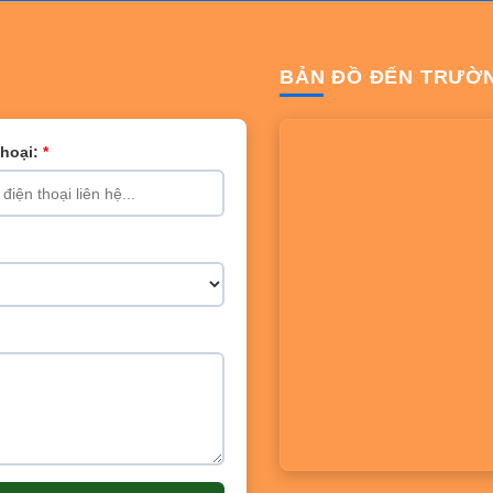
BẢN ĐỒ ĐẾN TRƯỜ
Thoại:
*