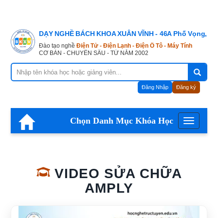
DẠY NGHỀ BÁCH KHOA XUÂN VĨNH - 46A Phố Vọng, Hà
Đào tạo nghề
Điện Tử - Điện Lạnh - Điện Ô Tô - Máy Tính
CƠ BẢN - CHUYÊN SÂU - TỪ NĂM 2002
Đăng Nhập
Đăng ký
Chọn Danh Mục Khóa Học
Menu
VIDEO SỬA CHỮA
AMPLY