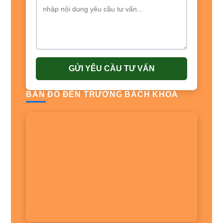
GỬI YÊU CẦU TƯ VẤN
BẢN ĐỒ ĐẾN TRƯỜNG BÁCH KHOA