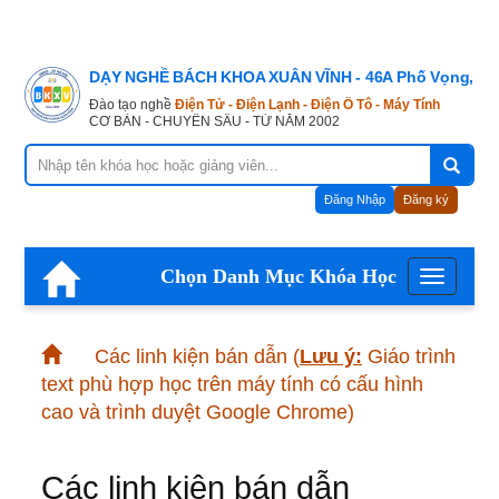
DẠY NGHỀ BÁCH KHOA XUÂN VĨNH - 46A Phố Vọng, Hà
Đào tạo nghề
Điện Tử - Điện Lạnh - Điện Ô Tô - Máy Tính
CƠ BẢN - CHUYÊN SÂU - TỪ NĂM 2002
Đăng Nhập
Đăng ký
Chọn Danh Mục Khóa Học
Menu
Các linh kiện bán dẫn
(
Lưu ý:
Giáo trình
text phù hợp học trên máy tính có cấu hình
cao và trình duyệt Google Chrome)
Các linh kiện bán dẫn