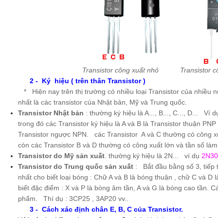
Transistor công xuất nhỏ Transistor cô
2 - Ký hiệu ( trên thân Transistor )
* Hiện nay trên thị trường có nhiều loại Transistor của nhiều
nhất là các transistor của Nhật bản, Mỹ và Trung quốc.
Transistor Nhật bản
: thường ký hiệu là A..., B..., C..., D... Ví 
trong đó các Transistor ký hiệu là A và B là Transistor thuận PNP 
Transistor ngược NPN. các Transistor A và C thường có công xu
còn các Transistor B và D thường có công xuất lớn và tần số làm
Transistor do Mỹ sản xuất
. thường ký hiệu là 2N... ví dụ
2N30
Transistor do Trung quốc sản xuất
: Bắt đầu bằng số 3, tiếp t
nhất cho biết loại bóng : Chữ A và B là bóng thuận , chữ C và D 
biết đặc điểm : X và P là bòng âm tần, A và G là bóng cao tần. C
phẩm. Thí dụ : 3CP25 , 3AP20 vv..
3 - Cách xác định chân E, B, C của Transistor.