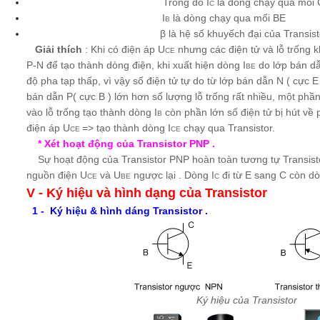
Trong đó I
là dòng chạy qua mối
C
I
là dòng chạy qua mối 
B
β là hệ số khuyếch đại của Transis
Giải thích
: Khi có điện áp U
nhưng các điện tử và lỗ trống k
CE
P-N để tạo thành dòng điện, khi xuất hiện dòng I
do lớp bán dẫ
BE
độ pha tạp thấp, vì vậy số điện tử tự do từ lớp bán dẫn N ( cực E
bán dẫn P( cực B ) lớn hơn số lượng lỗ trống rất nhiều, một phần
vào lỗ trống tạo thành dòng I
còn phần lớn số điện tử bị hút về
B
điện áp U
=> tạo thành dòng I
chạy qua Transistor.
CE
CE
* Xét hoạt động của Transistor PNP .
Sự hoạt động của Transistor PNP hoàn toàn tương tự Transist
nguồn điện U
và U
ngược lại . Dòng I
đi từ E sang C còn dò
CE
BE
C
V -
Ký hiệu và hình dạng của Transistor
1 - Ký hiệu & hình dáng Transistor .
Ký hiệu của Transistor