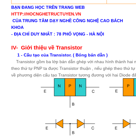
BẠN ĐANG HỌC TRÊN TRANG WEB
HTTP://HOCNGHETRUCTUYEN.VN
CỦA TRUNG TÂM DẠY NGHỀ CÔNG NGHỆ CAO BÁCH
KHOA
- ĐỊA CHỈ DUY NHẤT : 78 PHỐ VỌNG - HÀ NỘI
IV-
Giới thiệu về Transistor
1 - Cấu tạo của Transistor. ( Bóng bán dẫn )
Transistor gồm ba lớp bán dẫn ghép với nhau hình thành hai m
theo thứ tự PNP ta được Transistor thuận , nếu ghép theo thứ t
về phương diện cấu tạo Transistor tương đương với hai Diode đ