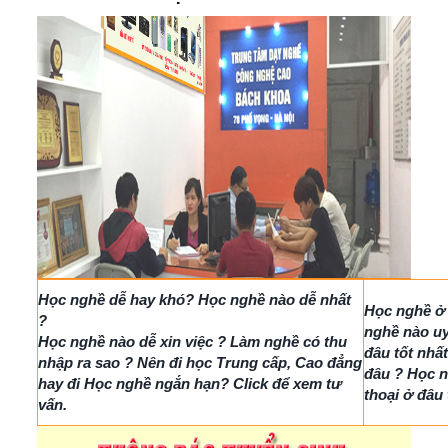
Học nghề dễ hay khó? Học nghề nào dễ nhất
Học nghề ở 
?
nghề nào uy
Học nghề nào dễ xin việc ? Làm nghề có thu
đâu tốt nhấ
nhập ra sao ? Nên đi học Trung cấp, Cao đẳng
đâu ? Học n
hay đi Học nghề ngắn hạn? Click để xem tư
thoại ở đâu 
vấn.