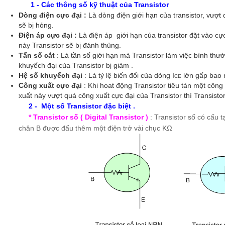
1 - Các thông số kỹ thuật của Transistor
Dòng điện cực đại :
Là dòng điện giới hạn của transistor, vượt
sẽ bị hỏng.
Điện áp cực đại :
Là điện áp giới hạn của transistor đặt vào cự
này Transistor sẽ bị đánh thủng.
Tấn số cắt
: Là tần số giới hạn mà Transistor làm việc bình thư
khuyếch đại của Transistor bị giảm .
Hệ số khuyếch đại
: Là tỷ lệ biến đổi của dòng I
lớn gấp bao n
CE
Công xuất cực đại
: Khi hoat động Transistor tiêu tán một công
xuất này vượt quá công xuất cực đại của Transistor thì Transistor
2 - Một số Transistor đặc biệt .
* Transistor số ( Digital Transistor )
: Transistor số có cấu
chân B được đấu thêm một điện trở vài chục KΩ