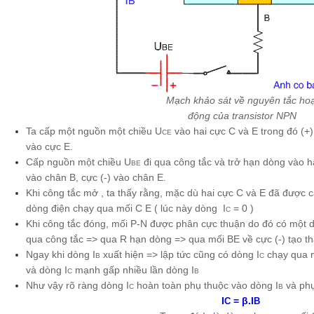
Mạch khảo sát về nguyên tắc hoạ
động của transistor NPN
Ta cấp một nguồn một chiều U
vào hai cực C và E trong đó (+
CE
vào cực E.
Cấp nguồn một chiều U
đi qua công tắc và trở hạn dòng vào ha
BE
vào chân B, cực (-) vào chân E.
Khi công tắc mở , ta thấy rằng, mặc dù hai cực C và E đã được
dòng điện chạy qua mối C E ( lúc này dòng I
= 0 )
C
Khi công tắc đóng, mối P-N được phân cực thuận do đó có một d
qua công tắc => qua R hạn dòng => qua mối BE về cực (-) tạo t
Ngay khi dòng I
xuất hiện => lập tức cũng có dòng I
chạy qua m
B
C
và dòng I
mạnh gấp nhiều lần dòng I
C
B
Như vậy rõ ràng dòng I
hoàn toàn phụ thuộc vào dòng I
và phụ
C
B
I
= β.I
C
B