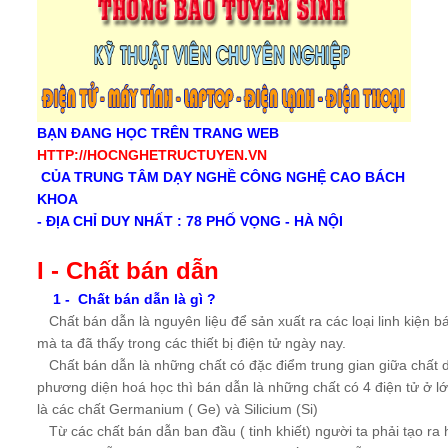
BẠN ĐANG HỌC TRÊN TRANG WEB
HTTP://HOCNGHETRUCTUYEN.VN
CỦA TRUNG TÂM DẠY NGHỀ CÔNG NGHỆ CAO BÁCH
KHOA
- ĐỊA CHỈ DUY NHẤT : 78 PHỐ VỌNG - HÀ NỘI
I - Chất bán dẫn
1 - Chất bán dẫn là gì ?
Chất bán dẫn là nguyên liệu để sản xuất ra các loại linh kiện b
mà ta đã thấy trong các thiết bị điện tử ngày nay.
Chất bán dẫn là những chất có đặc điểm trung gian giữa chất d
phương diện hoá học thì bán dẫn là những chất có 4 điện tử ở l
là các chất Germanium ( Ge) và Silicium (Si)
Từ các chất bán dẫn ban đầu ( tinh khiết) người ta phải tạo ra h