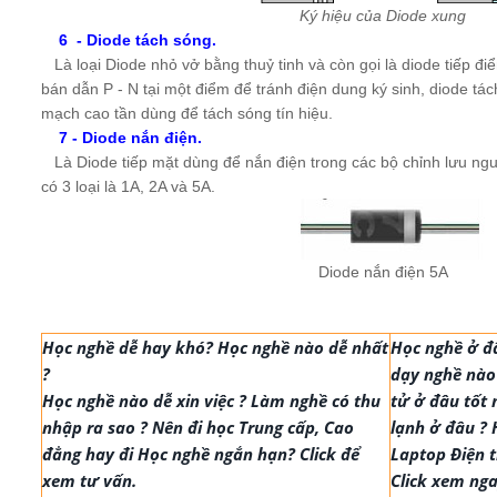
Ký hiệu của Diode xung
6 - Diode tách sóng.
Là loại Diode nhỏ vở bằng thuỷ tinh và còn gọi là diode tiếp điể
bán dẫn P - N tại một điểm để tránh điện dung ký sinh, diode tá
mạch cao tần dùng để tách sóng tín hiệu.
7 - Diode nắn điện.
Là Diode tiếp mặt dùng để nắn điện trong các bộ chỉnh lưu ng
có 3 loại là 1A, 2A và 5A.
Diode nắn điện 5A
Học nghề dễ hay khó? Học nghề nào dễ nhất
Học nghề ở đ
?
dạy nghề nào 
Học nghề nào dễ xin việc ? Làm nghề có thu
tử ở đâu tốt 
nhập ra sao ? Nên đi học Trung cấp, Cao
lạnh ở đâu ?
đẳng hay đi Học nghề ngắn hạn? Click để
Laptop Điện t
xem tư vấn.
Click xem nga