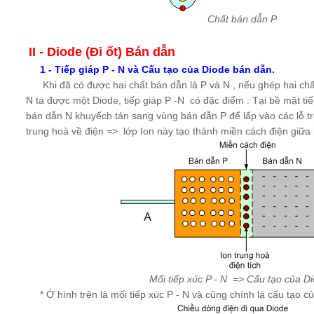
Chất bán dẫn P
II
- Diode (Đi ốt) Bán dẫn
1 - Tiếp giáp P - N và Cấu tạo của Diode bán dẫn.
Khi đã có được hai chất bán dẫn là P và N , nếu ghép hai chấ
N ta được một Diode, tiếp giáp P -N có đặc điểm : Tại bề mặt tiế
bán dẫn N khuyếch tán sang vùng bán dẫn P để lấp vào các lỗ tr
trung hoà về điện => lớp Ion này tạo thành miền cách điện giữa 
Mối tiếp xúc P - N => Cấu tạo của Di
* Ở hình trên là mối tiếp xúc P - N và cũng chính là cấu tạo c