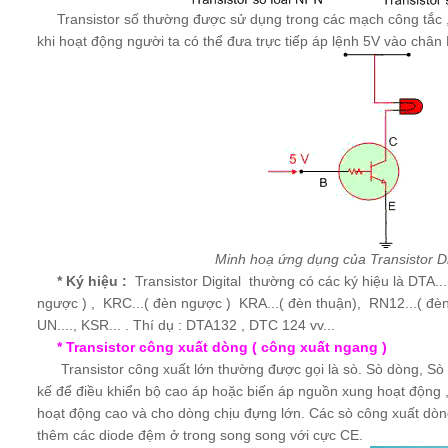
Transistor số thường được sử dụng trong các mạch công tắc , 
khi hoạt động người ta có thể đưa trực tiếp áp lệnh 5V vào chân
Minh hoạ ứng dụng của Transistor Di
* Ký hiệu :
Transistor Digital thường có các ký hiệu là DTA..
ngược ) , KRC...( đèn ngược ) KRA...( đèn thuận), RN12...( đèn
UN...., KSR... . Thí dụ : DTA132 , DTC 124 vv...
* Transistor công xuất dòng ( công xuất ngang )
Transistor công xuất lớn thường được gọi là sò. Sò dòng, Sò n
kế để điều khiển bộ cao áp hoặc biến áp nguồn xung hoạt độn
hoạt động cao và cho dòng chịu đựng lớn. Các sò công xuất dòn
thêm các diode đệm ở trong song song với cực CE.