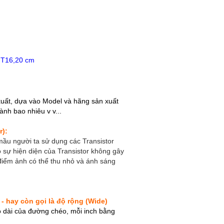
 T16,20 cm
xuất, dựa vào Model và hãng sản xuất
nh bao nhiêu v v...
r):
mầu người ta sử dụng các Transistor
sự hiện diện của Transistor không gây
điểm ảnh có thể thu nhỏ và ánh sáng
 - hay còn gọi là độ rộng (Wide)
ộ dài của đường chéo, mỗi inch bằng