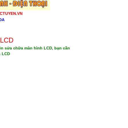
CTUYEN.VN
OA
h LCD
iên sửa chữa màn hình LCD, bạn cần
h LCD