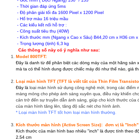
- Góc nhìn ( Dọc/ Ngang) 150° / 135°
- Thời gian đáp ứng 5ms
- Độ phân giải tối đa 1600 Pixel x 1200 Pixel
- Hổ trợ màu 16 triệu mầu
- Các kiểu kết nối hỗ trợ :
- Công suất tiêu thụ (40W)
- Kích thước mm (Ngang x Cao x Sâu) B44,20 cm x H36 cm x
- Trọng lượng (tịnh) 6,3 kg
Các thông số này có ý nghĩa như sau:
Model 800TFT:
Đây là danh từ để phân biệt các dòng máy của một hãng sản 
mà ta có thể hình dung được chiếc máy đó như thế nào, giá thà
Loại màn hình TFT (TFT là viết tắt của Thin Film Transisto
Đây là
loại màn hình sử dụng công nghệ mới, trong các điểm 
màng mỏng cho phép ánh sáng xuyên qua, điều này khiến cho 
cản trở đến sự truyền dẫn ánh sáng, giúp cho kích thước của 
của màn hình tăng lên, tăng độ sắc nét cho hình ảnh.
* Loại màn hình TFT tốt hơn loại màn hình thường.
Kích thước màn hình (
):
đơn vị là "Inch"
Active Screen Size
Kích thước của màn hình bao nhiêu "inch" là được tính theo đ
2,54 cm