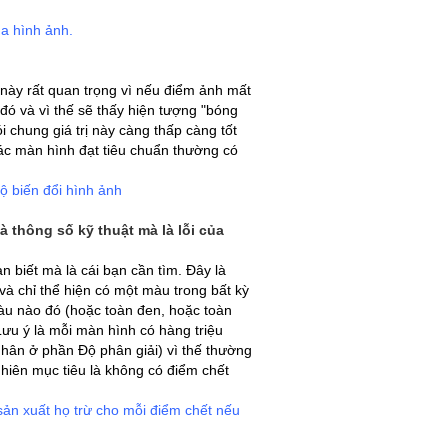
ủa hình ảnh.
u này rất quan trọng vì nếu điểm ảnh mất
 đó và vì thế sẽ thấy hiện tượng "bóng
 chung giá trị này càng thấp càng tốt
ác màn hình đạt tiêu chuẩn thường có
độ biến đổi hình ảnh
à thông số kỹ thuật mà là lỗi của
n biết mà là cái bạn cần tìm. Đây là
à chỉ thể hiện có một màu trong bất kỳ
àu nào đó (hoặc toàn đen, hoặc toàn
 Lưu ý là mỗi màn hình có hàng triệu
nhân ở phần Độ phân giải) vì thế thường
hiên mục tiêu là không có điểm chết
sản xuất họ trừ cho mỗi điểm chết nếu