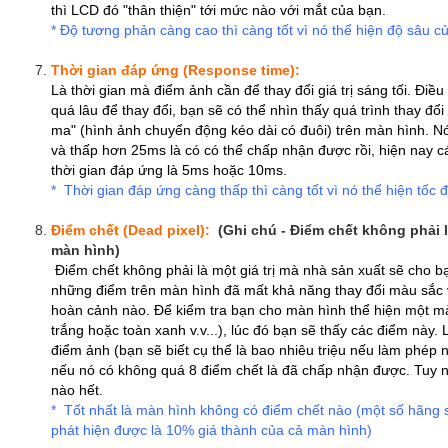
thì LCD đó "thân thiện" tới mức nào với mắt của bạn.
* Độ tương phản càng cao thì càng tốt vì nó thể hiện độ sâu c
Thời gian đáp ứng (Response time):
Là thời gian mà điểm ảnh cần để thay đổi giá trị sáng tối. Điề
quá lâu để thay đổi, bạn sẽ có thể nhìn thấy quá trình thay đổi
ma" (hình ảnh chuyển động kéo dài có đuôi) trên màn hình. Nói
và thấp hơn 25ms là có có thể chấp nhận được rồi, hiện nay c
thời gian đáp ứng là 5ms hoặc 10ms.
* Thời gian đáp ứng càng thấp thì càng tốt vì nó thể hiện tốc 
Điểm chết (Dead pixel):
(Ghi chú - Điểm chết không phải l
màn hình)
Điểm chết không phải là một giá trị mà nhà sản xuất sẽ cho bạ
những điểm trên màn hình đã mất khả năng thay đổi màu sắc v
hoàn cảnh nào. Để kiểm tra bạn cho màn hình thể hiện một m
trắng hoặc toàn xanh v.v...), lúc đó bạn sẽ thấy các điểm này.
điểm ảnh (bạn sẽ biết cụ thể là bao nhiêu triệu nếu làm phép 
nếu nó có không quá 8 điểm chết là đã chấp nhận được. Tuy n
nào hết.
* Tốt nhất là màn hình không có điểm chết nào (một số hãng 
phát hiện được là 10% giá thành của cả màn hình)