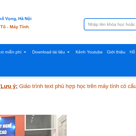
ố Vọng, Hà Nội
 Tô - Máy Tính
ext miễn phí
Download tài liệu
Kênh Youtube
Giới thiệu
Hỗ 
(
Lưu ý:
Giáo trình text phù hợp học trên máy tính có cấ