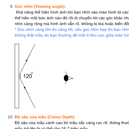
Góc nhìn (Viewing angle):
Khả năng thể hiện hình ảnh khi bạn nhìn vào màn hình từ các
thể hiên một bức ảnh nào đó rồi di chuyển tới các góc khác n
nhìn càng rộng mà hình ảnh vẫn rõ, không bị lóa hoặc biến đổi 
* Góc nhìn càng lớn thì càng tốt, nếu góc nhìn hẹp thì bạn nh
không thật mầu do bạn thường để mắt ở khu vực giữa màn hì
Độ sâu của mầu (
):
Colour Depth
Độ sâu của mầu cành cao thì mầu sắc càng rực rỡ, thông thư
mầu trở lên là có thể cho 16,7 triệu mầu.