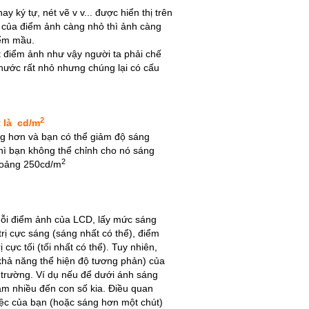
 ký tự, nét vẽ v v... được hiển thị trên
c của điểm ảnh càng nhỏ thì ảnh càng
iểm mầu.
t điểm ảnh như vậy người ta phải chế
hước rất nhỏ nhưng chúng lại có cấu
2
ắt là cd/m
g hơn và bạn có thể giảm độ sáng
ì bạn không thể chỉnh cho nó sáng
2
hoảng 250cd/m
mỗi điểm ảnh của LCD, lấy mức sáng
 trị cực sáng (sáng nhất có thể), điểm
cực tối (tối nhất có thể). Tuy nhiên,
hả năng thể hiện độ tương phản) của
trường. Ví dụ nếu để dưới ánh sáng
âm nhiều đến con số kia. Điều quan
việc của bạn (hoặc sáng hơn một chút)