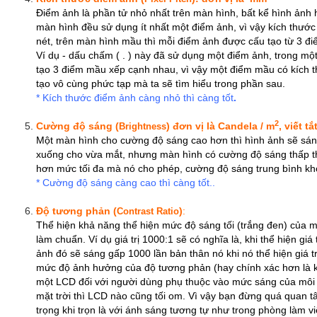
Điểm ảnh là phần tử nhỏ nhất trên màn hình, bất kể hình ảnh hay
màn hình đều sử dụng ít nhất một điểm ảnh, vì vậy kích thướ
nét, trên màn hình mầu thì mỗi điểm ảnh được cấu tạo từ 3 đ
Ví dụ - dấu chấm ( . ) này đã sử dụng một điểm ảnh, trong mộ
tạo 3 điểm mầu xếp cạnh nhau, vì vậy một điểm mầu có kích t
tạo vô cùng phức tạp mà ta sẽ tìm hiểu trong phần sau.
* Kích thước điểm ảnh càng nhỏ thì càng tốt
.
2
Cường độ sáng (
) đơn vị là Candela / m
, viết t
Brightness
Một màn hình cho cường độ sáng cao hơn thì hình ảnh sẽ sán
xuống cho vừa mắt, nhưng màn hình có cường độ sáng thấp th
hơn mức tối đa mà nó cho phép, cường độ sáng trung bình k
* Cường độ sáng càng cao thì càng tốt..
Độ tương phản (
)
:
Contrast Ratio
Thể hiện khả năng thể hiện mức độ sáng tối (trắng đen) của 
làm chuẩn. Ví dụ giá trị 1000:1 sẽ có nghĩa là, khi thể hiện giá
ảnh đó sẽ sáng gấp 1000 lần bản thân nó khi nó thể hiện giá trị 
mức độ ảnh hưởng của độ tương phản (hay chính xác hơn là k
một LCD đối với người dùng phụ thuộc vào mức sáng của môi 
mặt trời thì LCD nào cũng tối om. Vì vậy bạn đừng quá quan t
trọng khi trọn là với ánh sáng tương tự như trong phòng làm 