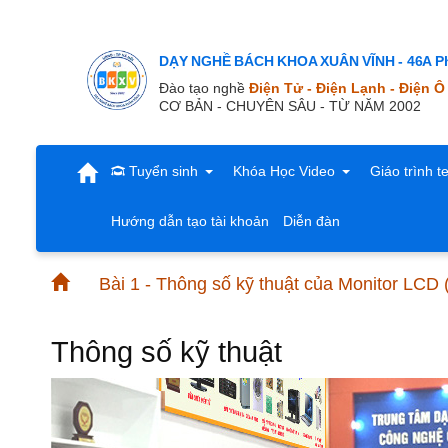
DẠY NGHỀ BÁCH KHOA XUÂN VĨNH - 46A Ph
Đào tạo nghề
Điện Tử - Điện Lạnh - Điện Ô
CƠ BẢN - CHUYÊN SÂU - TỪ NĂM 2002
Tuyển sinh
Khóa Học Video
Giáo trình t
Hướng dẫn tạo tài khoản
Diễn đàn
Bài 1 - Thông số kỹ thuật của Monitor LCD
Thông số kỹ thuật