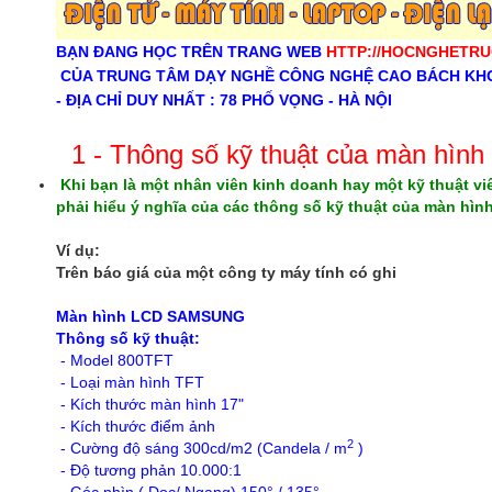
BẠN ĐANG HỌC TRÊN TRANG WEB
HTTP://HOCNGHETRU
CỦA TRUNG TÂM DẠY NGHỀ CÔNG NGHỆ CAO BÁCH KH
- ĐỊA CHỈ DUY NHẤT : 78 PHỐ VỌNG - HÀ NỘI
1 - Thông số kỹ thuật của màn hìn
Khi bạn là một nhân viên kinh doanh hay một kỹ thuật v
phải hiểu ý nghĩa của các thông số kỹ thuật của màn hìn
Ví dụ:
Trên báo giá của một công ty máy tính có ghi
Màn hình LCD SAMSUNG
Thông số kỹ thuật:
- Model 800TFT
- Loại màn hình TFT
- Kích thước màn hình 17"
- Kích thước điểm ảnh
2
- Cường độ sáng 300cd/m2 (Candela / m
)
- Độ tương phản 10.000:1