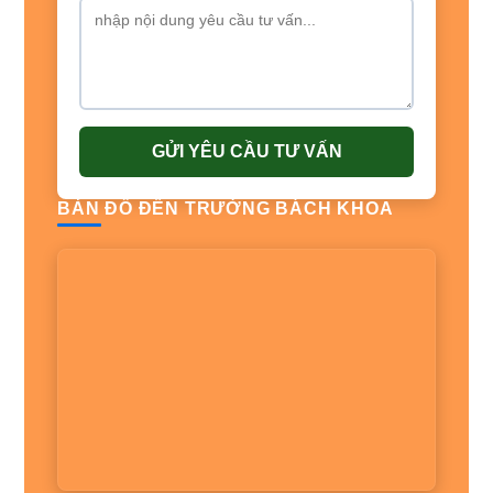
GỬI YÊU CẦU TƯ VẤN
BẢN ĐỒ ĐẾN TRƯỜNG BÁCH KHOA