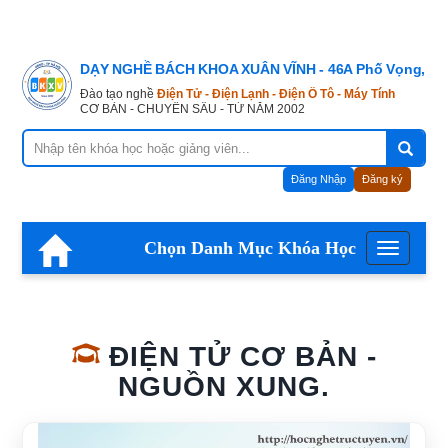
DẠY NGHỀ BÁCH KHOA XUÂN VĨNH - 46A Phố Vọng, Hà
Đào tạo nghề
Điện Tử - Điện Lạnh - Điện Ô Tô - Máy Tính
CƠ BẢN - CHUYÊN SÂU - TỪ NĂM 2002
Đăng Nhập
Đăng ký
Chọn Danh Mục Khóa Học
Menu
ĐIỆN TỬ CƠ BẢN -
NGUỒN XUNG.