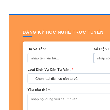
ĐĂNG KÝ HỌC NGHỀ TRỰC TUYẾN
Họ Và Tên:
Số Điện 
Loại Dịch Vụ Cần Tư Vấn:
*
Yêu cầu thêm: