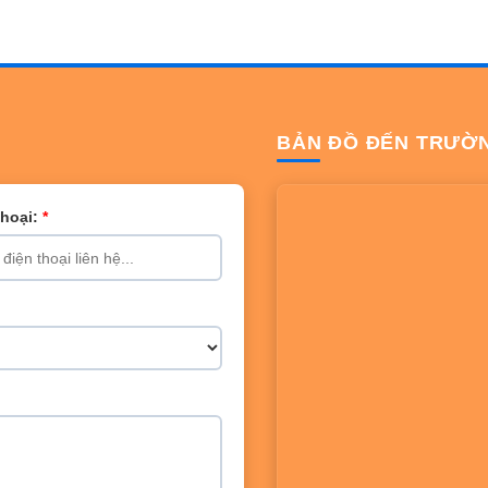
BẢN ĐỒ ĐẾN TRƯỜ
Thoại:
*