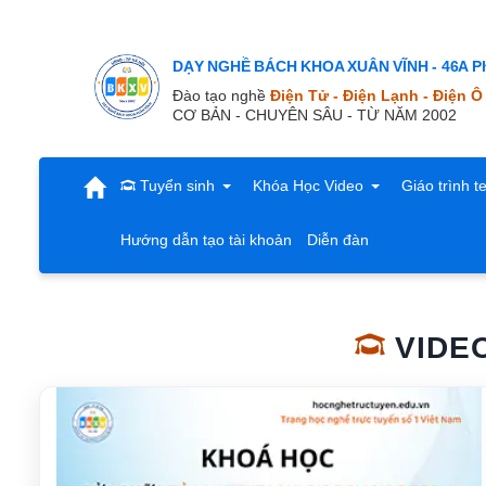
DẠY NGHỀ BÁCH KHOA XUÂN VĨNH - 46A Ph
Đào tạo nghề
Điện Tử - Điện Lạnh - Điện Ô
CƠ BẢN - CHUYÊN SÂU - TỪ NĂM 2002
Tuyển sinh
Khóa Học Video
Giáo trình t
Hướng dẫn tạo tài khoản
Diễn đàn
VIDE