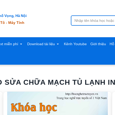
ố Vọng, Hà Nội
 Tô - Máy Tính
ext miễn phí
Download tài liệu
Kênh Youtube
Giới thiệu
Hỗ 
O SỬA CHỮA MẠCH TỦ LẠNH I