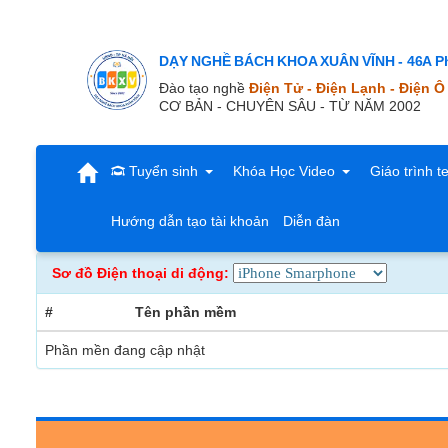
DẠY NGHỀ BÁCH KHOA XUÂN VĨNH - 46A Ph
Đào tạo nghề
Điện Tử - Điện Lạnh - Điện Ô
CƠ BẢN - CHUYÊN SÂU - TỪ NĂM 2002
Tuyển sinh
Khóa Học Video
Giáo trình t
Hướng dẫn tạo tài khoản
Diễn đàn
Sơ đồ Điện thoại di động:
#
Tên phần mềm
Phần mền đang cập nhật