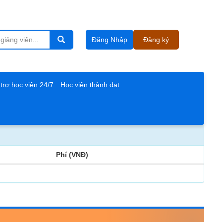
Đăng Nhập
Đăng ký
trợ học viên 24/7
Học viên thành đạt
Phí (VNĐ)