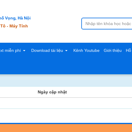
ố Vọng, Hà Nội
 Tô - Máy Tính
ext miễn phí
Download tài liệu
Kênh Youtube
Giới thiệu
Hỗ 
Ngày cập nhật