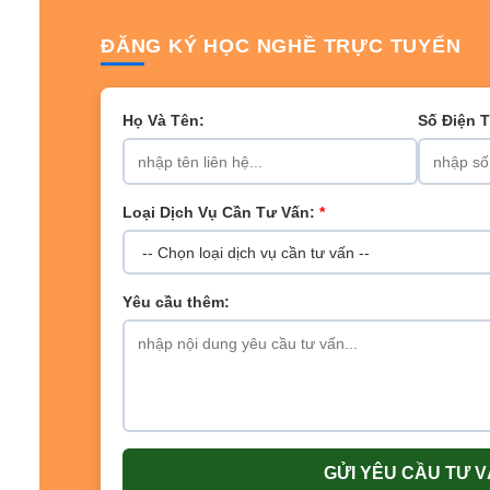
ĐĂNG KÝ HỌC NGHỀ TRỰC TUYẾN
Họ Và Tên:
Số Điện 
Loại Dịch Vụ Cần Tư Vấn:
*
Yêu cầu thêm:
GỬI YÊU CẦU TƯ 