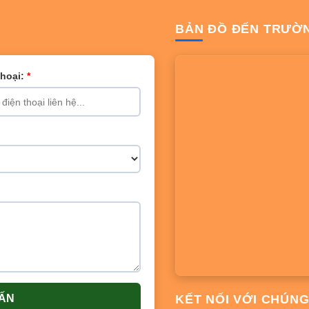
BẢN ĐỒ ĐẾN TRƯỜ
Thoại:
*
VẤN
KẾT NỐI VỚI CHÚNG