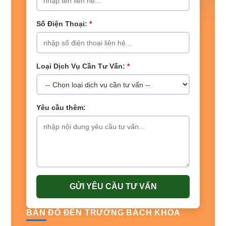
Số Điện Thoại:
*
Loại Dịch Vụ Cần Tư Vấn:
*
Yêu cầu thêm:
GỬI YÊU CẦU TƯ VẤN
BẢN ĐỒ ĐẾN TRƯỜNG BÁCH KHOA