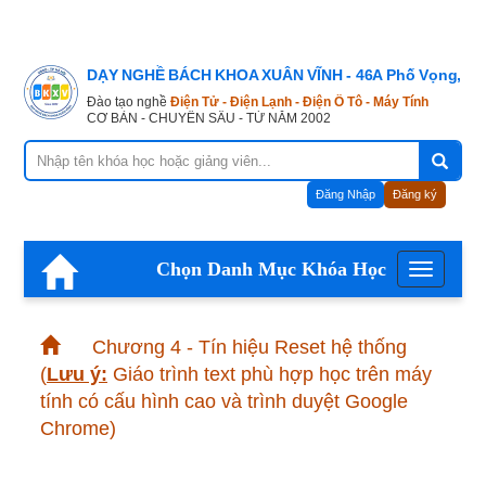
DẠY NGHỀ BÁCH KHOA XUÂN VĨNH - 46A Phố Vọng, Hà
Đào tạo nghề
Điện Tử - Điện Lạnh - Điện Ô Tô - Máy Tính
CƠ BẢN - CHUYÊN SÂU - TỪ NĂM 2002
Đăng Nhập
Đăng ký
Chọn Danh Mục Khóa Học
Menu
Chương 4 - Tín hiệu Reset hệ thống
(
Lưu ý:
Giáo trình text phù hợp học trên máy
tính có cấu hình cao và trình duyệt Google
Chrome)